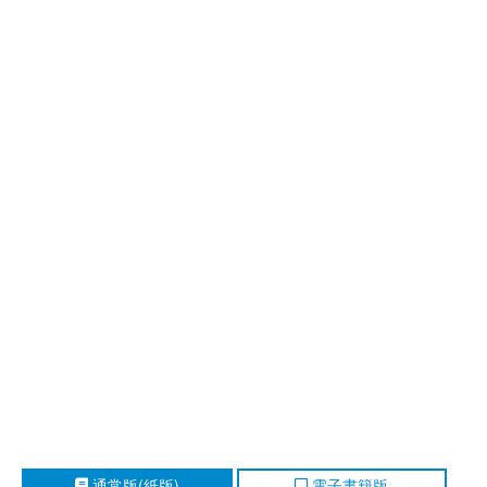
通常版(紙版)
電子書籍版