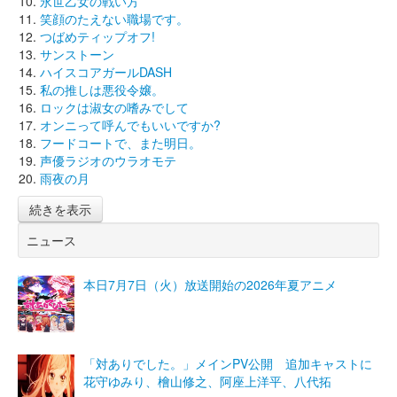
永世乙女の戦い方
笑顔のたえない職場です。
つばめティップオフ!
サンストーン
ハイスコアガールDASH
私の推しは悪役令嬢。
ロックは淑女の嗜みでして
オンニって呼んでもいいですか?
フードコートで、また明日。
声優ラジオのウラオモテ
雨夜の月
続きを表示
ニュース
本日7月7日（火）放送開始の2026年夏アニメ
「対ありでした。」メインPV公開 追加キャストに
花守ゆみり、檜山修之、阿座上洋平、八代拓