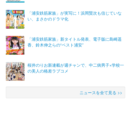
「浦安鉄筋家族」が実写に！浜岡賢次も信じていな
い、まさかのドラマ化
「浦安鉄筋家族」新タイトル発表、電子版に島崎遥
香、鈴木伸之らの“ベスト浦安”
桜井のりお新連載が週チャンで、中二病男子×学校一
の美人の格差ラブコメ
ニュースを全て見る >>