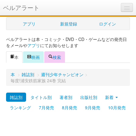
ベルアラート
ベルアラートとは
アプリ
新規登録
ログイン
ヘルプ
ベルアラートは本・コミック・DVD・CD・ゲームなどの発売日
新規登録
をメールや
アプリ
にてお知らせします
ログイン
本
映画
検索
Myカレンダー
本
>
雑誌別
>
週刊少年チャンピオン
>
購入管理
毎度!浦安鉄筋家族 24巻 完結
Myシェルフ
雑誌別
タイトル別
著者別
出版社別
新着
プレミアム
ランキング
7月発売
8月発売
9月発売
10月発売