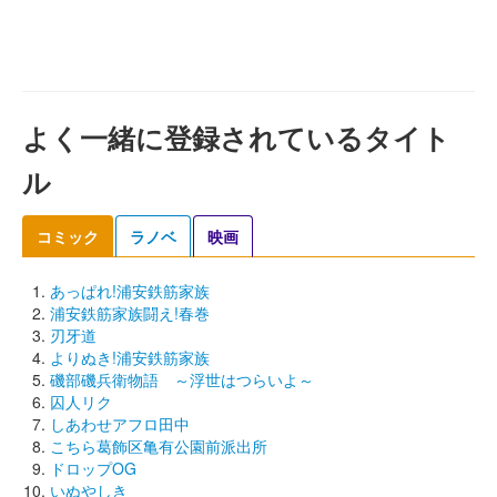
よく一緒に登録されているタイト
ル
コミック
ラノベ
映画
あっぱれ!浦安鉄筋家族
浦安鉄筋家族闘え!春巻
刃牙道
よりぬき!浦安鉄筋家族
磯部磯兵衛物語 ～浮世はつらいよ～
囚人リク
しあわせアフロ田中
こちら葛飾区亀有公園前派出所
ドロップOG
いぬやしき