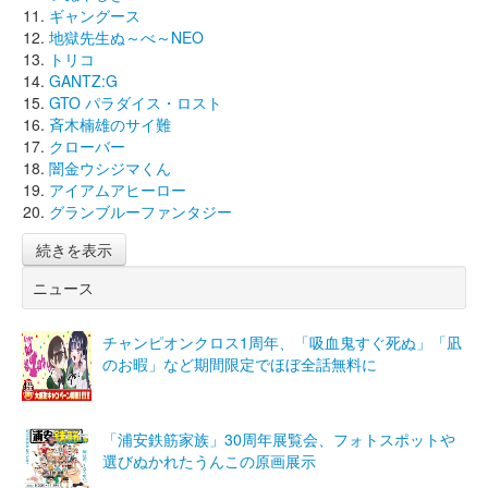
ギャングース
地獄先生ぬ～べ～NEO
トリコ
GANTZ:G
GTO パラダイス・ロスト
斉木楠雄のサイ難
クローバー
闇金ウシジマくん
アイアムアヒーロー
グランブルーファンタジー
続きを表示
ニュース
チャンピオンクロス1周年、「吸血鬼すぐ死ぬ」「凪
のお暇」など期間限定でほぼ全話無料に
「浦安鉄筋家族」30周年展覧会、フォトスポットや
選びぬかれたうんこの原画展示