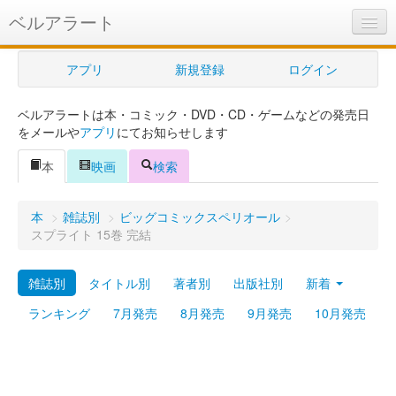
ベルアラート
ベルアラートとは
アプリ
新規登録
ログイン
ヘルプ
ベルアラートは本・コミック・DVD・CD・ゲームなどの発売日
新規登録
をメールや
アプリ
にてお知らせします
ログイン
本
映画
検索
Myカレンダー
本
>
雑誌別
>
ビッグコミックスペリオール
>
購入管理
スプライト 15巻 完結
Myシェルフ
雑誌別
タイトル別
著者別
出版社別
新着
プレミアム
ランキング
7月発売
8月発売
9月発売
10月発売