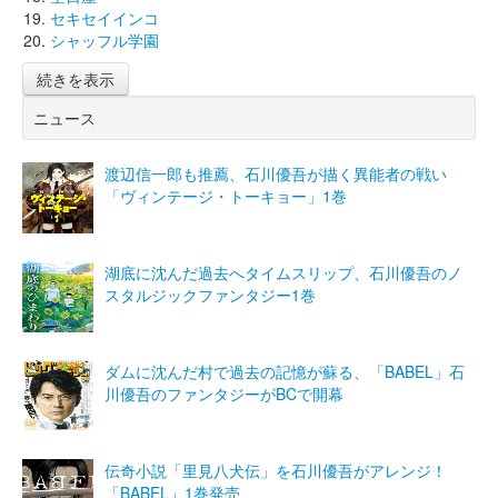
セキセイインコ
シャッフル学園
続きを表示
ニュース
渡辺信一郎も推薦、石川優吾が描く異能者の戦い
「ヴィンテージ・トーキョー」1巻
湖底に沈んだ過去へタイムスリップ、石川優吾のノ
スタルジックファンタジー1巻
ダムに沈んだ村で過去の記憶が蘇る、「BABEL」石
川優吾のファンタジーがBCで開幕
伝奇小説「里見八犬伝」を石川優吾がアレンジ！
「BABEL」1巻発売