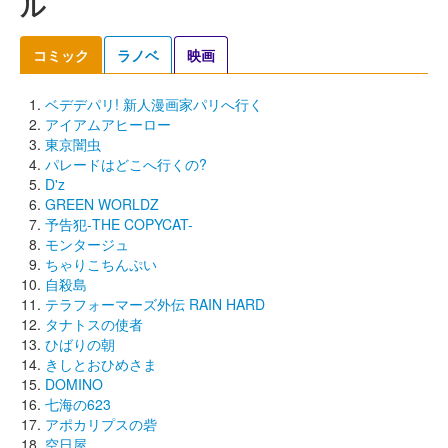
ル
コミック
ラノベ
映画
ベデデパリ! 新人漫画家パリへ行く
アイアムアヒーロー
東京闇虫
パレードはどこへ行くの?
D'z
GREEN WORLDZ
予告犯-THE COPYCAT-
モンタージュ
ちゃりこちんぷい
自殺島
テラフォーマーズ外伝 RAIN HARD
タナトスの使者
ひばりの朝
きしとおひめさま
DOMINO
七海の623
アポカリプスの砦
空日屋