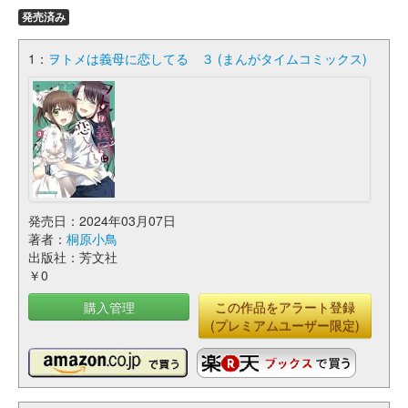
発売済み
1：
ヲトメは義母に恋してる ３ (まんがタイムコミックス)
発売日：2024年03月07日
著者：
桐原小鳥
出版社：芳文社
￥0
購入管理
この作品をアラート登録
(プレミアムユーザー限定)