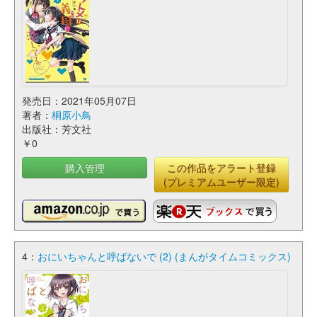
発売日：2021年05月07日
著者：
桐原小鳥
出版社：芳文社
￥0
購入管理
この作品をアラート登録
(プレミアムユーザー限定)
4：
おにいちゃんと呼ばないで (2) (まんがタイムコミックス)