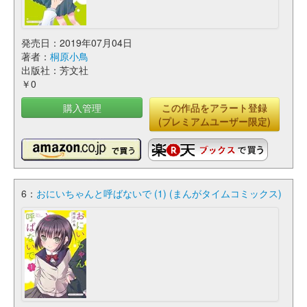
発売日：2019年07月04日
著者：
桐原小鳥
出版社：芳文社
￥0
購入管理
この作品をアラート登録
(プレミアムユーザー限定)
6：
おにいちゃんと呼ばないで (1) (まんがタイムコミックス)