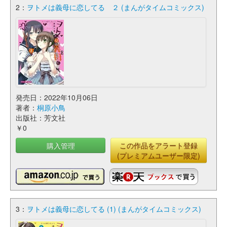
2：
ヲトメは義母に恋してる ２ (まんがタイムコミックス)
発売日：2022年10月06日
著者：
桐原小鳥
出版社：芳文社
￥0
購入管理
この作品をアラート登録
(プレミアムユーザー限定)
3：
ヲトメは義母に恋してる (1) (まんがタイムコミックス)