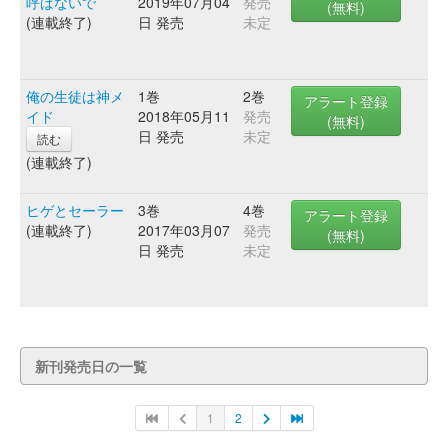
呼ばないで
2019年07月04
発売
(無料)
(連載終了)
日 発売
未定
俺の生徒は神メ
1巻
2巻
アラート登録
イド
2018年05月11
発売
(無料)
日 発売
未定
読む
(連載終了)
ヒゲとセーラー
3巻
4巻
アラート登録
(連載終了)
2017年03月07
発売
(無料)
日 発売
未定
新刊発売日の一覧
1
2