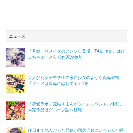
ニュース
「月姫」リメイクのアンソロ登場、TAa、nipi、はぴ
こちゃエースら10作家が参加
大人びた女子中学生の家に少女のような義母候補
「ヲトメは義母に恋してる」1巻
「恋愛ラボ」完結＆まんがタイムスペシャル休刊、
未完作品はグループ誌へ移籍
昨日まで他人だった兄妹が同居「おにいちゃんと呼