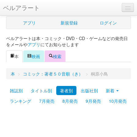
ベルアラート
ベルアラートとは
アプリ
新規登録
ログイン
ヘルプ
ベルアラートは本・コミック・DVD・CD・ゲームなどの発売日
新規登録
をメールや
アプリ
にてお知らせします
ログイン
本
映画
検索
Myカレンダー
本
>
コミック：著者５０音順（き）
>
桐原小鳥
購入管理
雑誌別
タイトル別
著者別
出版社別
新着
Myシェルフ
ランキング
7月発売
8月発売
9月発売
10月発売
プレミアム