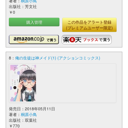
著者：
桐原小鳥
出版社：芳文社
￥0
購入管理
この作品をアラート登録
(プレミアムユーザー限定)
8：
俺の生徒は神メイド(1) (アクションコミックス)
発売日：2018年05月11日
著者：
桐原小鳥
出版社：双葉社
￥770