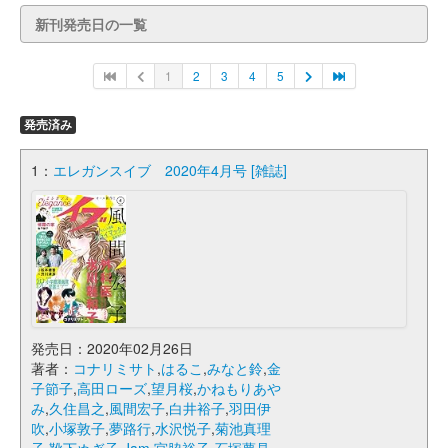
新刊発売日の一覧
1
2
3
4
5
発売済み
1：
エレガンスイブ 2020年4月号 [雑誌]
発売日：2020年02月26日
著者：
コナリミサト
,
はるこ
,
みなと鈴
,
金
子節子
,
高田ローズ
,
望月桜
,
かねもりあや
み
,
久住昌之
,
風間宏子
,
白井裕子
,
羽田伊
吹
,
小塚敦子
,
夢路行
,
水沢悦子
,
菊池真理