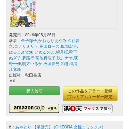
発売日：2019年05月25日
著者：
金子節子
,
かねもりあやみ
,
久住昌
之
,
コナリミサト
,
高田ローズ
,
風間宏子
,
はるこ
,
ancou
,
いぬゐのこ
,
望月桜
,
靴下
ぬぎ子
,
夢路行
,
菊池真理子
,
浅川ナオ
,
荻
野千佳
,
明方いるか
,
石塚夢見
,
釣巻和
,
青
江覚峰
出版社：秋田書店
￥0
購入管理
この作品をアラート登録
(プレミアムユーザー限定)
8：
あやとり 【単話売】 (OHZORA 女性コミックス)