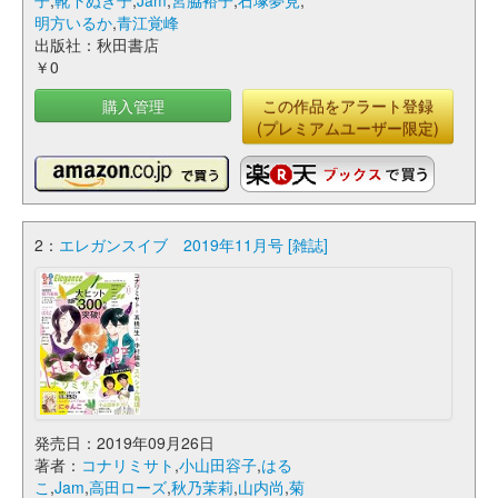
子
,
靴下ぬぎ子
,
Jam
,
宮脇裕子
,
石塚夢見
,
明方いるか
,
青江覚峰
出版社：秋田書店
￥0
購入管理
この作品をアラート登録
(プレミアムユーザー限定)
2：
エレガンスイブ 2019年11月号 [雑誌]
発売日：2019年09月26日
著者：
コナリミサト
,
小山田容子
,
はる
こ
,
Jam
,
高田ローズ
,
秋乃茉莉
,
山内尚
,
菊