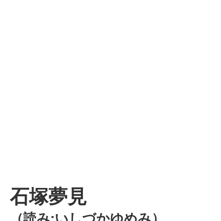
石塚夢見
（読み:いしづかゆめみ）