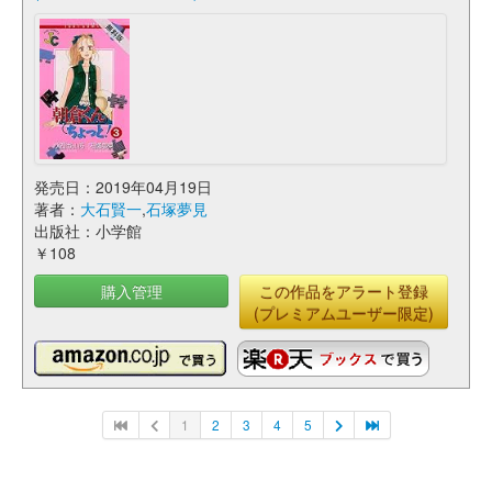
発売日：2019年04月19日
著者：
大石賢一
,
石塚夢見
出版社：小学館
￥108
購入管理
この作品をアラート登録
(プレミアムユーザー限定)
1
2
3
4
5