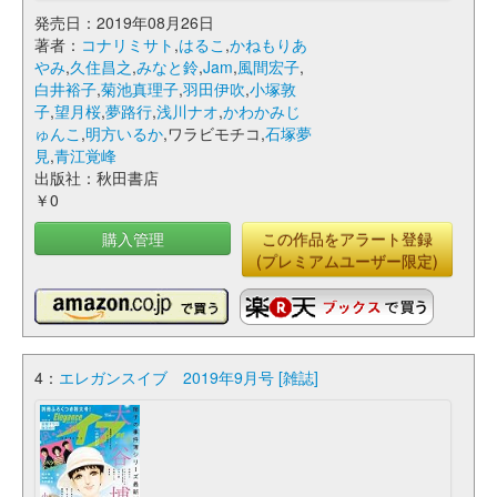
発売日：2019年08月26日
著者：
コナリミサト
,
はるこ
,
かねもりあ
やみ
,
久住昌之
,
みなと鈴
,
Jam
,
風間宏子
,
白井裕子
,
菊池真理子
,
羽田伊吹
,
小塚敦
子
,
望月桜
,
夢路行
,
浅川ナオ
,
かわかみじ
ゅんこ
,
明方いるか
,ワラビモチコ,
石塚夢
見
,
青江覚峰
出版社：秋田書店
￥0
購入管理
この作品をアラート登録
(プレミアムユーザー限定)
4：
エレガンスイブ 2019年9月号 [雑誌]