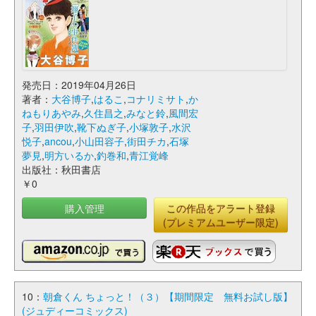
発売日：2019年04月26日
著者：
大谷博子
,
はるこ
,
コナリミサト
,
か
ねもりあやみ
,
久住昌之
,
みなと鈴
,
風間宏
子
,
羽田伊吹
,
靴下ぬぎ子
,
小塚敦子
,
水沢
悦子
,
ancou
,
小山田容子
,
街田チカ
,
石塚
夢見
,
明方いるか
,
釣巻和
,
青江覚峰
出版社：秋田書店
￥0
購入管理
この作品をアラート登録
(プレミアムユーザー限定)
10：
朝倉くん ちょっと！（３）【期間限定 無料お試し版】
(ジュディーコミックス)