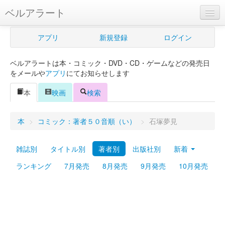
ベルアラート
ベルアラートとは
アプリ
新規登録
ログイン
ヘルプ
ベルアラートは本・コミック・DVD・CD・ゲームなどの発売日
新規登録
をメールや
アプリ
にてお知らせします
ログイン
本
映画
検索
Myカレンダー
本
>
コミック：著者５０音順（い）
>
石塚夢見
購入管理
雑誌別
タイトル別
著者別
出版社別
新着
Myシェルフ
ランキング
7月発売
8月発売
9月発売
10月発売
プレミアム