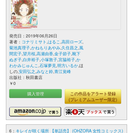
発売日：2019年06月26日
著者：
コナリミサト
,
はるこ
,
高田ローズ
,
菊池真理子
,
かねもりあやみ
,
久住昌之
,
風
間宏子
,
望月桜
,
高瀬由香
,
金子節子
,
靴下
ぬぎ子
,
白井裕子
,
小塚敦子
,
宮脇裕子
,
か
わかみじゅんこ
,
石塚夢見
,
明方いるか
,ほ
しの,
安田弘之
,
みなと鈴
,
青江覚峰
出版社：秋田書店
￥0
購入管理
この作品をアラート登録
(プレミアムユーザー限定)
6：
キレイが咲く場所 【単話売】 (OHZORA 女性コミックス)