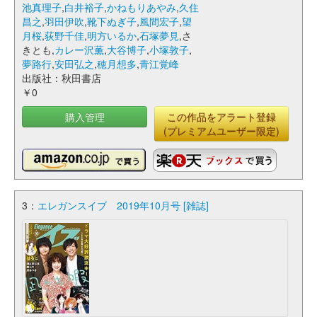
池真理子
,
白井裕子
,
かねもりあやみ
,
久住
昌之
,
羽田伊吹
,
靴下ぬぎ子
,
風間宏子
,
望
月桜
,
荻野千佳
,
明方いるか
,
石塚夢見
,さ
きとも,
カレー沢薫
,
大谷博子
,
小塚敦子
,
夢路行
,
安田弘之
,
穂月想多
,
青江覚峰
出版社：秋田書店
￥0
購入管理
この作品をアラート登録
(プレミアムユーザー限定)
3：
エレガンスイブ 2019年10月号 [雑誌]