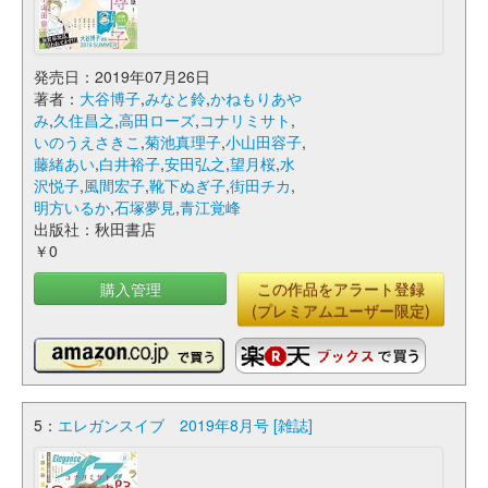
発売日：2019年07月26日
著者：
大谷博子
,
みなと鈴
,
かねもりあや
み
,
久住昌之
,
高田ローズ
,
コナリミサト
,
いのうえさきこ
,
菊池真理子
,
小山田容子
,
藤緒あい
,
白井裕子
,
安田弘之
,
望月桜
,
水
沢悦子
,
風間宏子
,
靴下ぬぎ子
,
街田チカ
,
明方いるか
,
石塚夢見
,
青江覚峰
出版社：秋田書店
￥0
購入管理
この作品をアラート登録
(プレミアムユーザー限定)
5：
エレガンスイブ 2019年8月号 [雑誌]