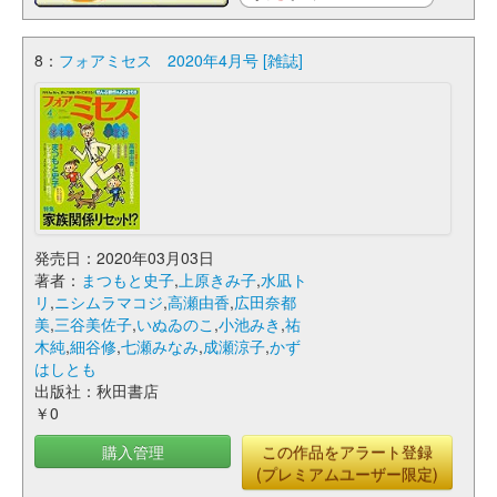
8：
フォアミセス 2020年4月号 [雑誌]
発売日：2020年03月03日
著者：
まつもと史子
,
上原きみ子
,
水凪ト
リ
,
ニシムラマコジ
,
高瀬由香
,
広田奈都
美
,
三谷美佐子
,
いぬゐのこ
,
小池みき
,
祐
木純
,
細谷修
,
七瀬みなみ
,
成瀬涼子
,
かず
はしとも
出版社：秋田書店
￥0
購入管理
この作品をアラート登録
(プレミアムユーザー限定)