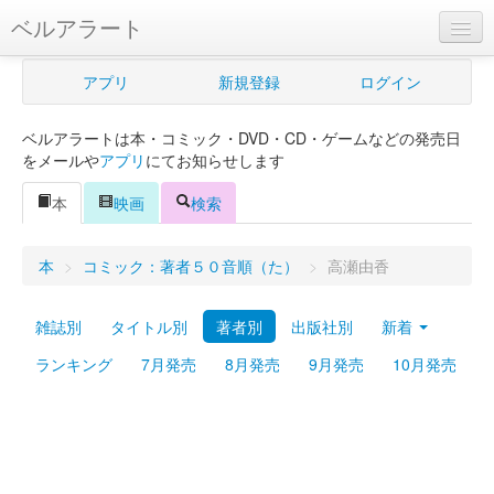
ベルアラート
ベルアラートとは
アプリ
新規登録
ログイン
ヘルプ
ベルアラートは本・コミック・DVD・CD・ゲームなどの発売日
新規登録
をメールや
アプリ
にてお知らせします
ログイン
本
映画
検索
Myカレンダー
本
>
コミック：著者５０音順（た）
>
高瀬由香
購入管理
雑誌別
タイトル別
著者別
出版社別
新着
Myシェルフ
ランキング
7月発売
8月発売
9月発売
10月発売
プレミアム