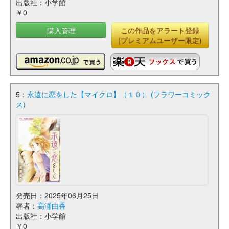
出版社：小学館
￥0
購入管理
この作品をアラート登録
(プレミアムユーザー限定)
5：
永遠に恋をした【マイクロ】（１０） (フラワーコミック
ス)
発売日：2025年06月25日
著者：
高瀬由香
出版社：小学館
￥0