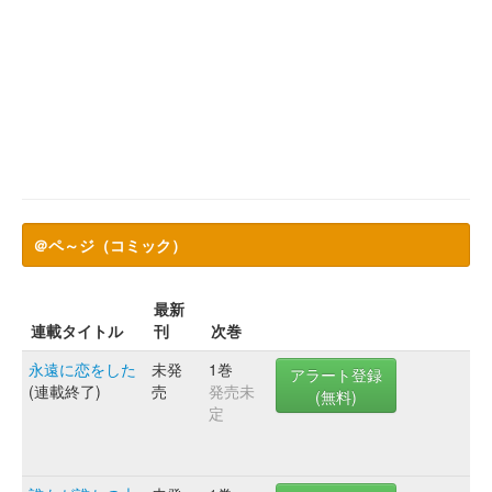
＠ペ～ジ（コミック）
最新
連載タイトル
刊
次巻
永遠に恋をした
未発
1巻
アラート登録
(連載終了)
売
発売未
(無料)
定