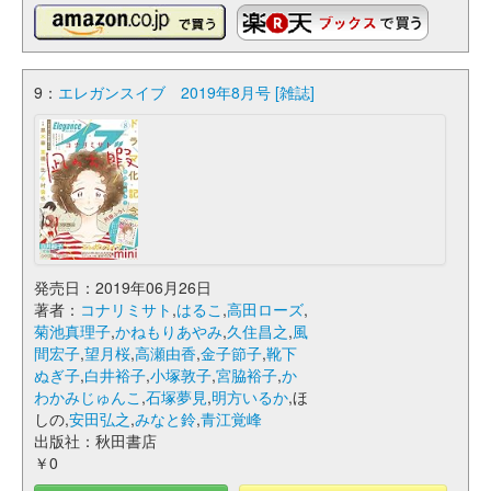
9：
エレガンスイブ 2019年8月号 [雑誌]
発売日：2019年06月26日
著者：
コナリミサト
,
はるこ
,
高田ローズ
,
菊池真理子
,
かねもりあやみ
,
久住昌之
,
風
間宏子
,
望月桜
,
高瀬由香
,
金子節子
,
靴下
ぬぎ子
,
白井裕子
,
小塚敦子
,
宮脇裕子
,
か
わかみじゅんこ
,
石塚夢見
,
明方いるか
,ほ
しの,
安田弘之
,
みなと鈴
,
青江覚峰
出版社：秋田書店
￥0