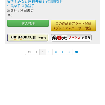
谷博子
,
みなと鈴
,
白井裕子
,
高瀬由香
,
田
中美菜子
,
宮脇裕子
出版社：秋田書店
￥0
購入管理
この作品をアラート登録
(プレミアムユーザー限定)
1
2
3
4