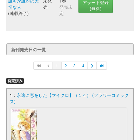
誰もが誰かの大
未発
1巻
アラート登録
切な人
売
発売未
(無料)
(連載終了)
定
新刊発売日の一覧
1
2
3
4
発売済み
1：
永遠に恋をした【マイクロ】（１４） (フラワーコミック
ス)