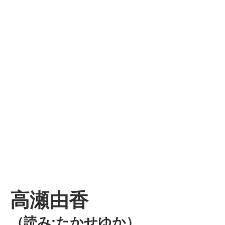
高瀬由香
（読み:たかせゆか）