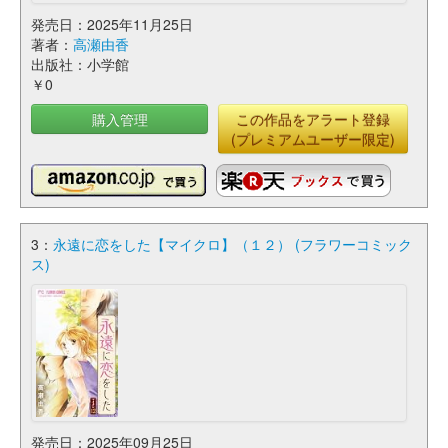
発売日：2025年11月25日
著者：
高瀬由香
出版社：小学館
￥0
購入管理
この作品をアラート登録
(プレミアムユーザー限定)
3：
永遠に恋をした【マイクロ】（１２） (フラワーコミック
ス)
発売日：2025年09月25日