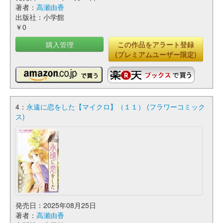
著者：
高瀬由香
出版社：小学館
￥0
購入管理
この作品をアラート登録
(プレミアムユーザー限定)
4：
永遠に恋をした【マイクロ】（１１） (フラワーコミック
ス)
発売日：2025年08月25日
著者：
高瀬由香