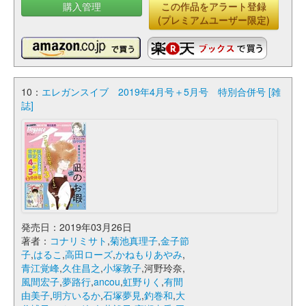
購入管理
この作品をアラート登録
(プレミアムユーザー限定)
10：
エレガンスイブ 2019年4月号＋5月号 特別合併号 [雑
誌]
発売日：2019年03月26日
著者：
コナリミサト
,
菊池真理子
,
金子節
子
,
はるこ
,
高田ローズ
,
かねもりあやみ
,
青江覚峰
,
久住昌之
,
小塚敦子
,河野玲奈,
風間宏子
,
夢路行
,
ancou
,
虹野りく
,
有間
由美子
,
明方いるか
,
石塚夢見
,
釣巻和
,
大