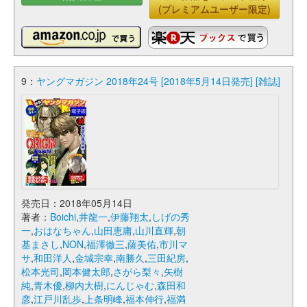
(プレミアムユーザー限定)
9：
ヤングマガジン 2018年24号 [2018年5月14日発売] [雑誌]
発売日：2018年05月14日
著者：
Boichi
,
井龍一
,
伊藤翔太
,
しげの秀
一
,
おはなちゃん
,
山田恵庸
,
山川直輝
,
朝
基まさし
,
NON
,
福澤徹三
,
薩美佑
,
市川マ
サ
,
和田洋人
,
金城宗幸
,
南勝久
,
三田紀房
,
松本光司
,
岡本健太郎
,
さがら梨々
,
矢樹
純
,
青木優
,
柳内大樹
,
にんじゃむ
,
森田和
彦
,
江戸川乱歩
,
上条明峰
,
福本伸行
,
福満