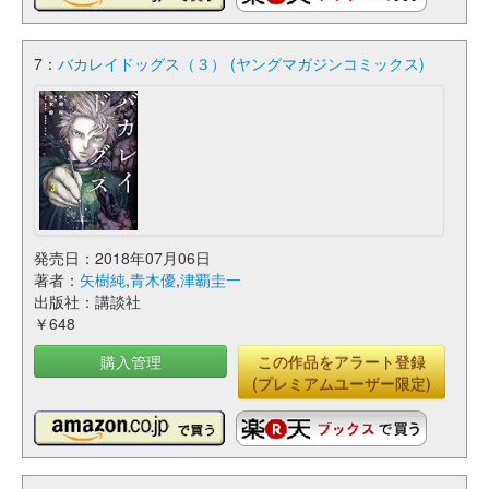
7：
バカレイドッグス（３） (ヤングマガジンコミックス)
発売日：2018年07月06日
著者：
矢樹純
,
青木優
,
津覇圭一
出版社：講談社
￥648
購入管理
この作品をアラート登録
(プレミアムユーザー限定)