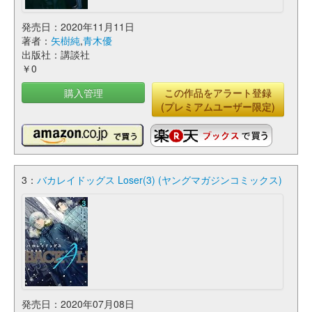
発売日：2020年11月11日
著者：
矢樹純
,
青木優
出版社：講談社
￥0
購入管理
この作品をアラート登録
(プレミアムユーザー限定)
3：
バカレイドッグス Loser(3) (ヤングマガジンコミックス)
発売日：2020年07月08日