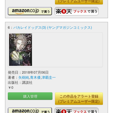
(プレミアムユーザー限定)
6：
バカレイドッグス(3) (ヤングマガジンコミックス)
発売日：2018年07月06日
著者：
矢樹純
,
青木優
,
津覇圭一
出版社：講談社
￥0
購入管理
この作品をアラート登録
(プレミアムユーザー限定)