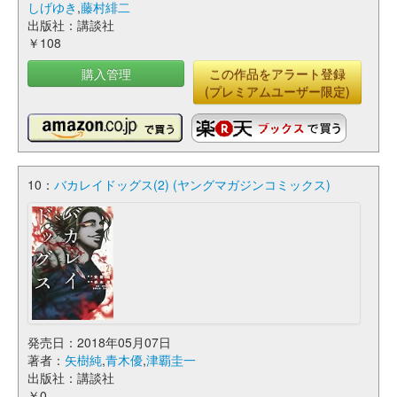
しげゆき
,
藤村緋二
出版社：講談社
￥108
購入管理
この作品をアラート登録
(プレミアムユーザー限定)
10：
バカレイドッグス(2) (ヤングマガジンコミックス)
発売日：2018年05月07日
著者：
矢樹純
,
青木優
,
津覇圭一
出版社：講談社
￥0