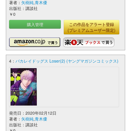
著者：
矢樹純
,
青木優
出版社：講談社
￥0
購入管理
この作品をアラート登録
(プレミアムユーザー限定)
4：
バカレイドッグス Loser(2) (ヤングマガジンコミックス)
発売日：2020年02月12日
著者：
矢樹純
,
青木優
出版社：講談社
￥0