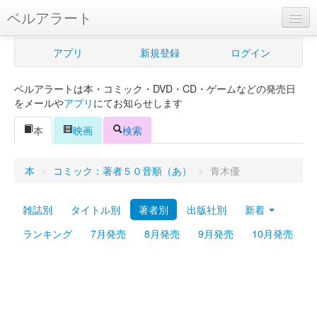
ベルアラート
ベルアラートとは
アプリ
新規登録
ログイン
ヘルプ
ベルアラートは本・コミック・DVD・CD・ゲームなどの発売日
新規登録
をメールや
アプリ
にてお知らせします
ログイン
本
映画
検索
Myカレンダー
本
>
コミック：著者５０音順（あ）
>
青木優
購入管理
雑誌別
タイトル別
著者別
出版社別
新着
Myシェルフ
ランキング
7月発売
8月発売
9月発売
10月発売
プレミアム