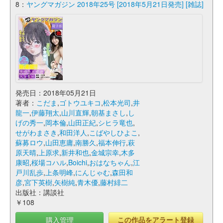
8：
ヤングマガジン 2018年25号 [2018年5月21日発売] [雑誌]
発売日：2018年05月21日
著者：
こだま
,
ゴトウユキコ
,
松本光司
,
井
龍一
,
伊藤翔太
,
山川直輝
,
朝基まさし
,
し
げの秀一
,
岡本倫
,
山田正紀
,
シヒラ竜也
,
せがわまさき
,
和田洋人
,
こばやしひよこ
,
蘇募ロウ
,
山田恵庸
,
南勝久
,
福本伸行
,
萩
原天晴
,
上原求
,
新井和也
,
金城宗幸
,
木多
康昭
,
桜場コハル
,
Boichi
,
おはなちゃん
,
江
戸川乱歩
,
上条明峰
,
にんじゃむ
,
森田和
彦
,
宮下英樹
,
矢樹純
,
青木優
,
藤村緋二
出版社：講談社
￥108
購入管理
この作品をアラート登録