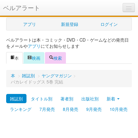
ベルアラート
ベルアラートとは
アプリ
新規登録
ログイン
ヘルプ
ベルアラートは本・コミック・DVD・CD・ゲームなどの発売日
新規登録
をメールや
アプリ
にてお知らせします
ログイン
本
映画
検索
Myカレンダー
本
>
雑誌別
>
ヤングマガジン
>
購入管理
バカレイドッグス 5巻 完結
Myシェルフ
雑誌別
タイトル別
著者別
出版社別
新着
プレミアム
ランキング
7月発売
8月発売
9月発売
10月発売