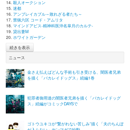
殺人オークション
迷都
アンブレイカブル～敗れざる者たち～
禁猟六区 コード・アムリタ
マインドアビス-精神科医沖名皐月のカルテ-
貸出妻M
ホワイトガーデン
続きを表示
ニュース
金さえ払えばどんな手術も引き受ける、闇医者兄弟
を描く「バカレイドッグス」続編1巻
犯罪者御用達の闇医者兄弟を描く「バカレイドッグ
ス」続編がコミックDAYSで
ゴトウユキコが“繋がれない苦しみ”描く「夫のちんぽ
が入らない」ヤンマガで始動