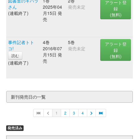
図書室のキハラ
1巻
2巻
アラート登
さん
2025年04
発売未定
録
(連載終了)
月15日 発
(無料)
売
事件記者トト
4巻
5巻
アラート登
コ!
2016年07
発売未定
録
月15日 発
読む
(無料)
売
(連載終了)
新刊発売日の一覧
1
2
3
4
発売済み