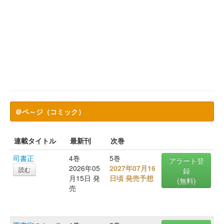
＠ペ～ジ（コミック）
連載タイトル
最新刊
次巻
司書正
4巻
5巻
アラート登
2026年05
2027年07月16
読む
録
月15日 発
日頃 発売予想
(無料)
売