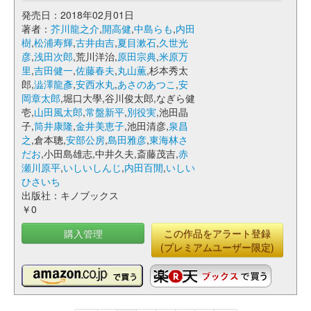
発売日：2018年02月01日
著者：
芥川龍之介
,
開高健
,
中島らも
,
内田
樹
,
松浦寿輝
,
古井由吉
,
夏目漱石
,
久世光
彦
,
浅田次郎
,荒川洋治,
原田宗典
,
米原万
里
,
吉田健一
,
佐藤春夫
,
丸山薫
,杉本秀太
郎,
澁澤龍彥
,
安西水丸
,
あさのあつこ
,
安
岡章太郎
,堀口大學,谷川俊太郎,なぎら健
壱,
山田風太郎
,
常盤新平
,
別役実
,池田晶
子,
筒井康隆
,
金井美恵子
,池田清彦,
泉昌
之
,倉本聰,
安部公房
,
島田雅彦
,
東海林さ
だお
,小田島雄志,中井久夫,斎藤茂吉,
赤
瀬川原平
,
いしいしんじ
,
内田百閒
,
いしい
ひさいち
出版社：キノブックス
￥0
購入管理
この作品をアラート登録
(プレミアムユーザー限定)