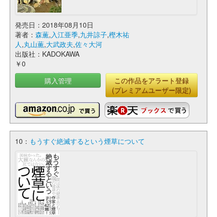
発売日：2018年08月10日
著者：
森薫
,
入江亜季
,
九井諒子
,
樫木祐
人
,
丸山薫
,
大武政夫
,
佐々大河
出版社：KADOKAWA
￥0
購入管理
この作品をアラート登録
(プレミアムユーザー限定)
10：
もうすぐ絶滅するという煙草について