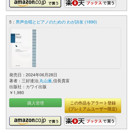
5：
男声合唱とピアノのための わが詩友 (1890)
発売日：2024年06月28日
著者：三好達治,
丸山薫
,信長貴富
出版社：カワイ出版
￥1,980
購入管理
この作品をアラート登録
(プレミアムユーザー限定)