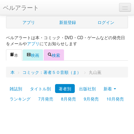
ベルアラート
ベルアラートとは
アプリ
新規登録
ログイン
ヘルプ
ベルアラートは本・コミック・DVD・CD・ゲームなどの発売日
新規登録
をメールや
アプリ
にてお知らせします
ログイン
本
映画
検索
Myカレンダー
本
>
コミック：著者５０音順（ま）
>
丸山薫
購入管理
雑誌別
タイトル別
著者別
出版社別
新着
Myシェルフ
ランキング
7月発売
8月発売
9月発売
10月発売
プレミアム