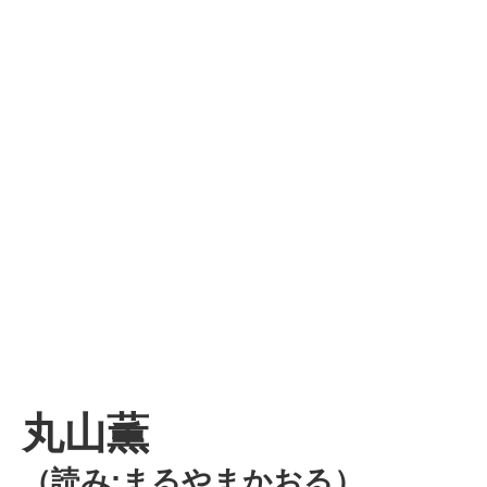
丸山薫
（読み:まるやまかおる）