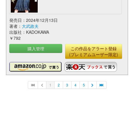
発売日：2024年12月13日
著者：
大武政夫
出版社：KADOKAWA
￥792
購入管理
この作品をアラート登録
(プレミアムユーザー限定)
1
2
3
4
5