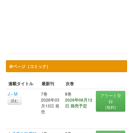
＠ペ～ジ（コミック）
連載タイトル
最新刊
次巻
J⇔M
7巻
8巻
アラート登
2026年03
2026年08月12
読む
録
月13日 発
日 発売予定
(無料)
売