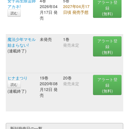
女子高生除霊師
4巻
5巻
アラート登
アカネ!
2026年04
2027年04月17
録
月17日 発
日頃 発売予想
読む
(無料)
売
魔法少年マモル
未発売
1巻
アラート登
始まらない!
発売未定
録
(連載終了)
(無料)
ヒナまつり
19巻
20巻
アラート登
2020年08
発売未定
読む
録
月12日 発
(無料)
(連載終了)
売
新刊発売日の一覧