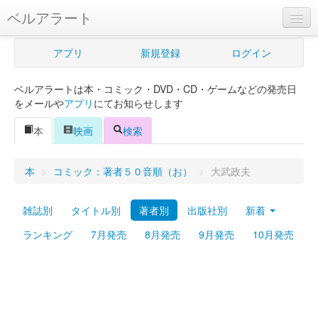
ベルアラート
ベルアラートとは
アプリ
新規登録
ログイン
ヘルプ
ベルアラートは本・コミック・DVD・CD・ゲームなどの発売日
新規登録
をメールや
アプリ
にてお知らせします
ログイン
本
映画
検索
Myカレンダー
本
>
コミック：著者５０音順（お）
>
大武政夫
購入管理
雑誌別
タイトル別
著者別
出版社別
新着
Myシェルフ
ランキング
7月発売
8月発売
9月発売
10月発売
プレミアム