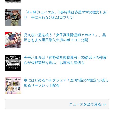
「J⇔M ジェイエム」5巻特典は赤星ママの檄文しお
り 手に入れなければゴブリン
見えない霊を祓う「女子高生除霊師アカネ！」、黒
沢ともよ＆黒田崇矢出演のボイコミ公開
今号ハルタは「佐野菜見超特集号」20名以上の作家
らが佐野菜見を偲ぶ お蔵出し読切も
春にはじめるハルタフェア！全9作品の“if設定”が楽し
めるリーフレット配布
ニュースを全て見る >>