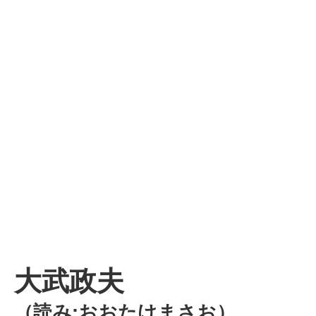
大武政夫
（読み:おおたけまさお）