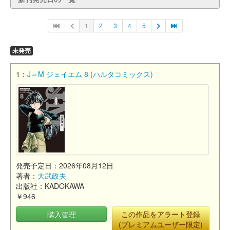
1
2
3
4
5
未発売
1：
J⇔M ジェイエム 8 (ハルタコミックス)
発売予定日：2026年08月12日
著者：
大武政夫
出版社：KADOKAWA
￥946
購入管理
この作品をアラート登録
(プレミアムユーザー限定)