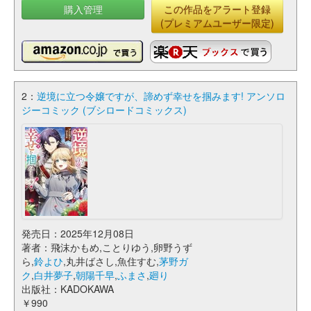
購入管理
この作品をアラート登録
(プレミアムユーザー限定)
2：
逆境に立つ令嬢ですが、諦めず幸せを掴みます! アンソロ
ジーコミック (ブシロードコミックス)
発売日：2025年12月08日
著者：飛沫かもめ,ことりゆう,卵野うず
ら,
鈴よひ
,丸井ばさし,魚住すむ,
茅野ガ
ク
,
白井夢子
,
朝陽千早
,
ふまさ
,
廻り
出版社：KADOKAWA
￥990