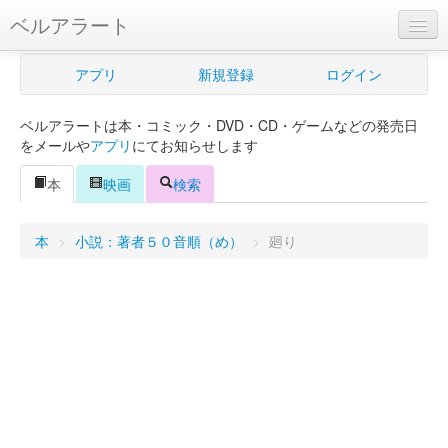
ベルアラート
ベルアラートとは
アプリ
新規登録
ログイン
ヘルプ
ベルアラートは本・コミック・DVD・CD・ゲームなどの発売日
新規登録
をメールや
アプリ
にてお知らせします
ログイン
本
映画
検索
Myカレンダー
本
>
小説：著者５０音順（め）
>
廻り
購入管理
Myシェルフ
プレミアム