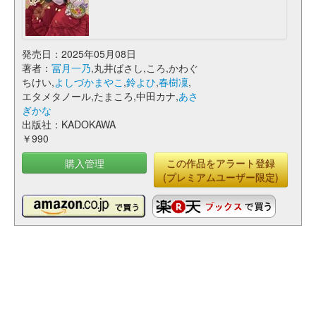
発売日：2025年05月08日
著者：
冨月一乃
,丸井ばさし,ころ,かわぐ
ちけい,
よしづかまやこ
,
鈴よひ
,
春樹凜
,
エタメタノール,たまころ,中田カナ,
あさ
ぎかな
出版社：KADOKAWA
￥990
購入管理
この作品をアラート登録
(プレミアムユーザー限定)