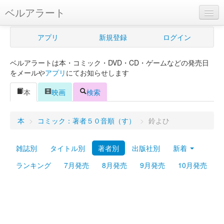
ベルアラート
ベルアラートとは
アプリ
新規登録
ログイン
ヘルプ
ベルアラートは本・コミック・DVD・CD・ゲームなどの発売日
新規登録
をメールや
アプリ
にてお知らせします
ログイン
本
映画
検索
Myカレンダー
本
>
コミック：著者５０音順（す）
>
鈴よひ
購入管理
雑誌別
タイトル別
著者別
出版社別
新着
Myシェルフ
ランキング
7月発売
8月発売
9月発売
10月発売
プレミアム