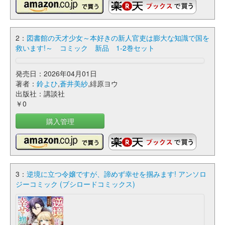
2：
図書館の天才少女～本好きの新人官吏は膨大な知識で国を
救います!～ コミック 新品 1-2巻セット
発売日：2026年04月01日
著者：
鈴よひ
,
蒼井美紗
,緋原ヨウ
出版社：講談社
￥0
購入管理
3：
逆境に立つ令嬢ですが、諦めず幸せを掴みます! アンソロ
ジーコミック (ブシロードコミックス)