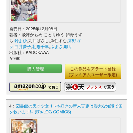
発売日：2025年12月08日
著者：飛沫かもめ,ことりゆう,卵野うず
ら,
鈴よひ
,丸井ばさし,魚住すむ,
茅野ガ
ク
,
白井夢子
,
朝陽千早
,
ふまさ
,
廻り
出版社：KADOKAWA
￥990
購入管理
この作品をアラート登録
(プレミアムユーザー限定)
4：
図書館の天才少女 1 ~本好きの新人官吏は膨大な知識で国
を救います!~ (B's-LOG COMICS)