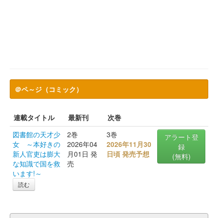
＠ペ～ジ（コミック）
連載タイトル
最新刊
次巻
図書館の天才少
2巻
3巻
アラート登
女 ～本好きの
2026年04
2026年11月30
録
新人官吏は膨大
月01日 発
日頃 発売予想
(無料)
な知識で国を救
売
います!～
読む