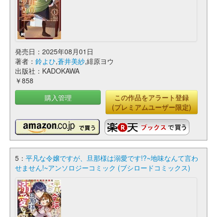
発売日：2025年08月01日
著者：
鈴よひ
,
蒼井美紗
,緋原ヨウ
出版社：KADOKAWA
￥858
購入管理
この作品をアラート登録
(プレミアムユーザー限定)
5：
平凡な令嬢ですが、旦那様は溺愛です!?~地味なんて言わ
せません!~アンソロジーコミック (ブシロードコミックス)