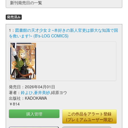
新刊発売日の一覧
発売済み
1：
図書館の天才少女 2 ~本好きの新人官吏は膨大な知識で国
を救います!~ (B's-LOG COMICS)
発売日：2026年04月01日
著者：
鈴よひ
,
蒼井美紗
,緋原ヨウ
出版社：KADOKAWA
￥814
購入管理
この作品をアラート登録
(プレミアムユーザー限定)