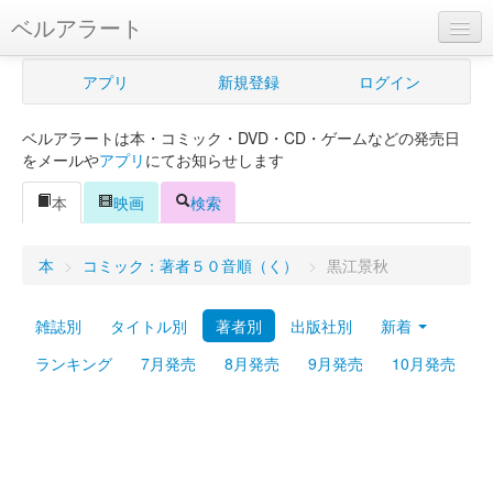
ベルアラート
ベルアラートとは
アプリ
新規登録
ログイン
ヘルプ
ベルアラートは本・コミック・DVD・CD・ゲームなどの発売日
新規登録
をメールや
アプリ
にてお知らせします
ログイン
本
映画
検索
Myカレンダー
本
>
コミック：著者５０音順（く）
>
黒江景秋
購入管理
雑誌別
タイトル別
著者別
出版社別
新着
Myシェルフ
ランキング
7月発売
8月発売
9月発売
10月発売
プレミアム