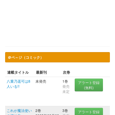
＠ペ～ジ（コミック）
連載タイトル
最新刊
次巻
八重乃遥可は8
未発売
1巻
アラート登録
人いる!!
発売
(無料)
未定
これが魔法使い
2巻
3巻
アラート登録