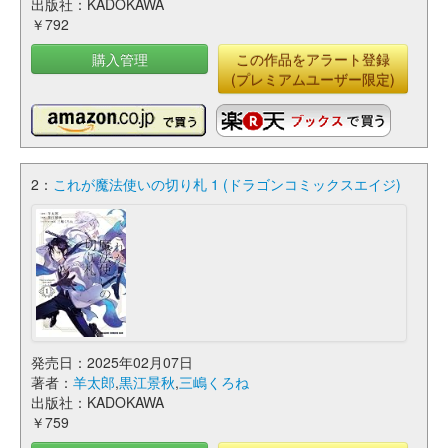
出版社：KADOKAWA
￥792
購入管理
この作品をアラート登録
(プレミアムユーザー限定)
2：
これが魔法使いの切り札 1 (ドラゴンコミックスエイジ)
発売日：2025年02月07日
著者：
羊太郎
,
黒江景秋
,
三嶋くろね
出版社：KADOKAWA
￥759