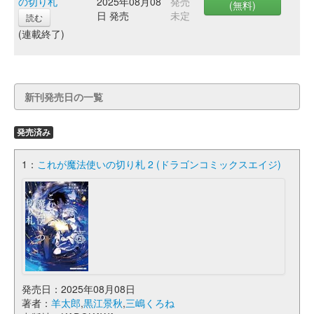
の切り札
2025年08月08
発売
(無料)
日 発売
未定
読む
(連載終了)
新刊発売日の一覧
発売済み
1：
これが魔法使いの切り札 2 (ドラゴンコミックスエイジ)
発売日：2025年08月08日
著者：
羊太郎
,
黒江景秋
,
三嶋くろね