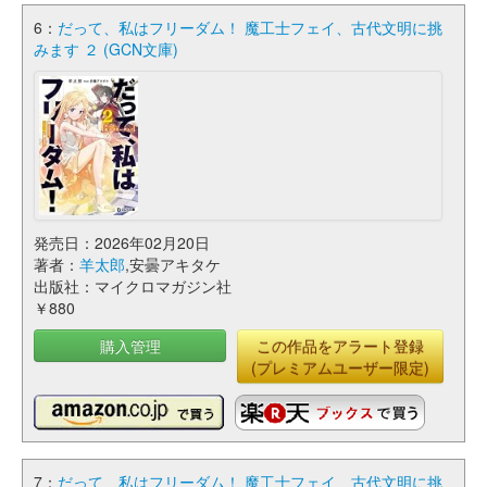
6：
だって、私はフリーダム！ 魔工士フェイ、古代文明に挑
みます ２ (GCN文庫)
発売日：2026年02月20日
著者：
羊太郎
,安曇アキタケ
出版社：マイクロマガジン社
￥880
購入管理
この作品をアラート登録
(プレミアムユーザー限定)
7：
だって、私はフリーダム！ 魔工士フェイ、古代文明に挑