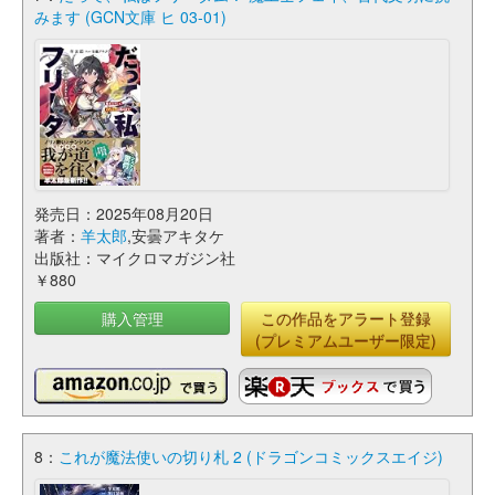
みます (GCN文庫 ヒ 03-01)
発売日：2025年08月20日
著者：
羊太郎
,安曇アキタケ
出版社：マイクロマガジン社
￥880
購入管理
この作品をアラート登録
(プレミアムユーザー限定)
8：
これが魔法使いの切り札 2 (ドラゴンコミックスエイジ)