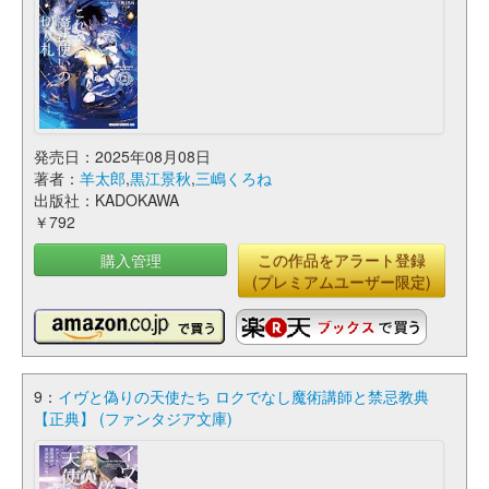
発売日：2025年08月08日
著者：
羊太郎
,
黒江景秋
,
三嶋くろね
出版社：KADOKAWA
￥792
購入管理
この作品をアラート登録
(プレミアムユーザー限定)
9：
イヴと偽りの天使たち ロクでなし魔術講師と禁忌教典
【正典】 (ファンタジア文庫)