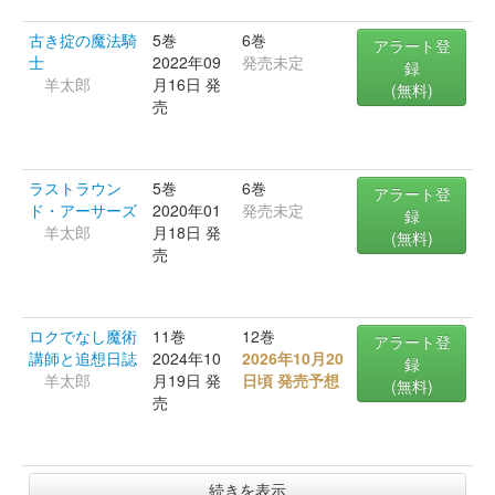
古き掟の魔法騎
5巻
6巻
アラート登
士
2022年09
発売未定
録
羊太郎
月16日 発
(無料)
売
ラストラウン
5巻
6巻
アラート登
ド・アーサーズ
2020年01
発売未定
録
羊太郎
月18日 発
(無料)
売
ロクでなし魔術
11巻
12巻
アラート登
講師と追想日誌
2024年10
2026年10月20
録
羊太郎
月19日 発
日頃 発売予想
(無料)
売
続きを表示