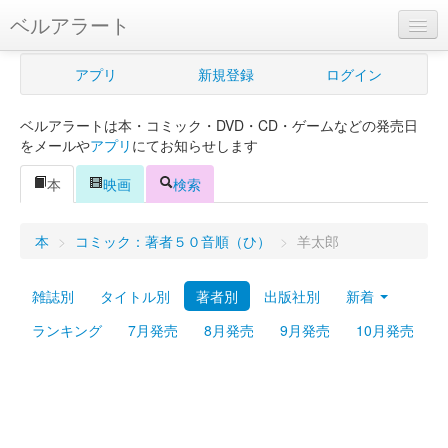
ベルアラート
ベルアラートとは
アプリ
新規登録
ログイン
ヘルプ
ベルアラートは本・コミック・DVD・CD・ゲームなどの発売日
新規登録
をメールや
アプリ
にてお知らせします
ログイン
本
映画
検索
Myカレンダー
本
>
コミック：著者５０音順（ひ）
>
羊太郎
購入管理
雑誌別
タイトル別
著者別
出版社別
新着
Myシェルフ
ランキング
7月発売
8月発売
9月発売
10月発売
プレミアム