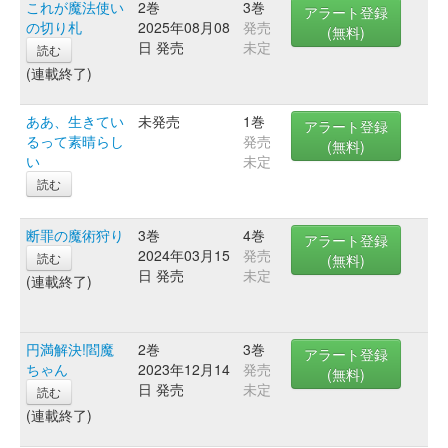
これが魔法使い
2巻
3巻
アラート登録
の切り札
2025年08月08
発売
(無料)
日 発売
未定
読む
(連載終了)
ああ、生きてい
未発売
1巻
アラート登録
るって素晴らし
発売
(無料)
い
未定
読む
断罪の魔術狩り
3巻
4巻
アラート登録
2024年03月15
発売
読む
(無料)
日 発売
未定
(連載終了)
円満解決!閻魔
2巻
3巻
アラート登録
ちゃん
2023年12月14
発売
(無料)
日 発売
未定
読む
(連載終了)