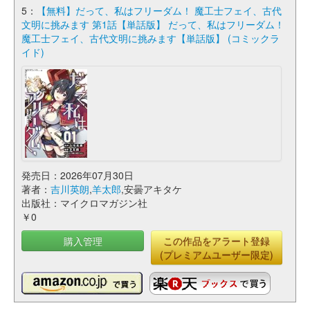
5：
【無料】だって、私はフリーダム！ 魔工士フェイ、古代
文明に挑みます 第1話【単話版】 だって、私はフリーダム！
魔工士フェイ、古代文明に挑みます【単話版】 (コミックラ
イド)
発売日：2026年07月30日
著者：
吉川英朗
,
羊太郎
,安曇アキタケ
出版社：マイクロマガジン社
￥0
購入管理
この作品をアラート登録
(プレミアムユーザー限定)