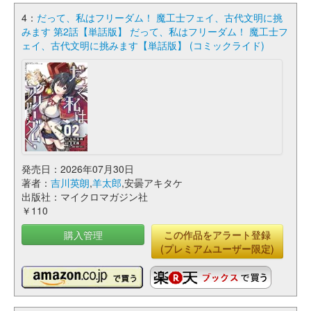
4：
だって、私はフリーダム！ 魔工士フェイ、古代文明に挑
みます 第2話【単話版】 だって、私はフリーダム！ 魔工士フ
ェイ、古代文明に挑みます【単話版】 (コミックライド)
発売日：2026年07月30日
著者：
吉川英朗
,
羊太郎
,安曇アキタケ
出版社：マイクロマガジン社
￥110
購入管理
この作品をアラート登録
(プレミアムユーザー限定)