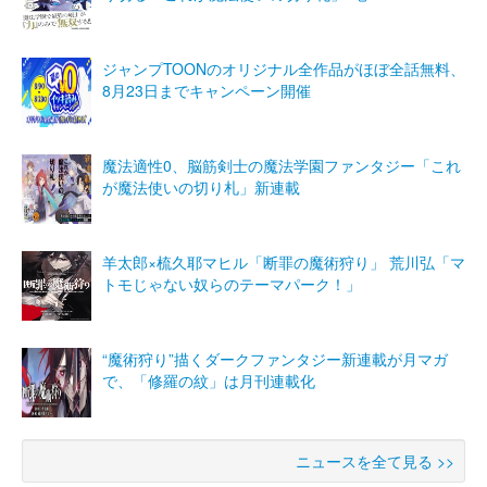
ジャンプTOONのオリジナル全作品がほぼ全話無料、
8月23日までキャンペーン開催
魔法適性0、脳筋剣士の魔法学園ファンタジー「これ
が魔法使いの切り札」新連載
羊太郎×梳久耶マヒル「断罪の魔術狩り」 荒川弘「マ
トモじゃない奴らのテーマパーク！」
“魔術狩り”描くダークファンタジー新連載が月マガ
で、「修羅の紋」は月刊連載化
ニュースを全て見る >>