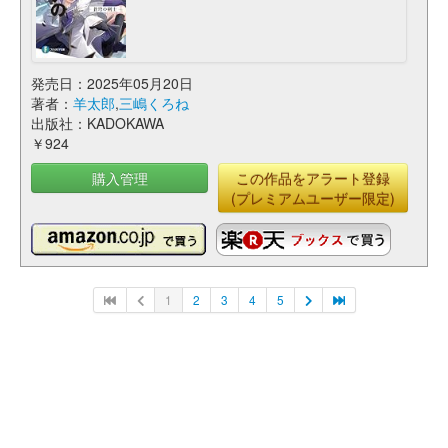
発売日：2025年05月20日
著者：
羊太郎
,
三嶋くろね
出版社：KADOKAWA
￥924
購入管理
この作品をアラート登録
(プレミアムユーザー限定)
1
2
3
4
5