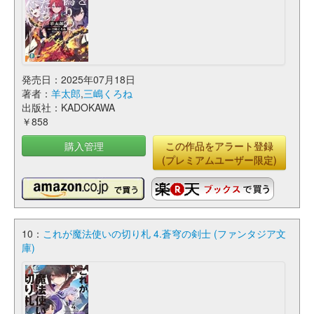
発売日：2025年07月18日
著者：
羊太郎
,
三嶋くろね
出版社：KADOKAWA
￥858
購入管理
この作品をアラート登録
(プレミアムユーザー限定)
10：
これが魔法使いの切り札 4.蒼穹の剣士 (ファンタジア文
庫)