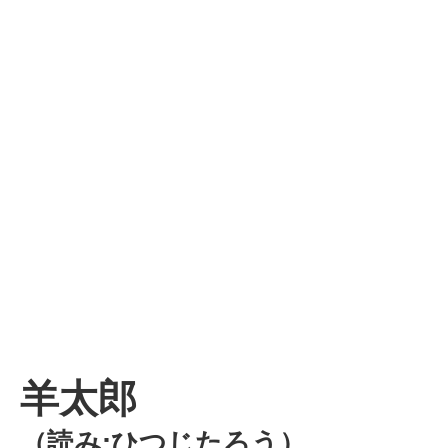
羊太郎
（読み:ひつじたろう）