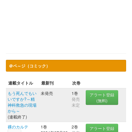
＠ペ～ジ（コミック）
連載タイトル
最新刊
次巻
もう死んでもい
未発売
1巻
アラート登録
いですか?～精
発売
(無料)
神科救急の現場
未定
から～
(連載終了)
裸のカルテ
1巻
2巻
アラート登録