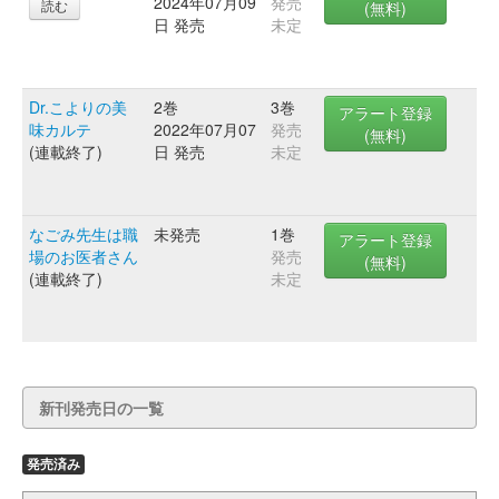
2024年07月09
発売
読む
(無料)
日 発売
未定
Dr.こよりの美
2巻
3巻
アラート登録
味カルテ
2022年07月07
発売
(無料)
(連載終了)
日 発売
未定
なごみ先生は職
未発売
1巻
アラート登録
場のお医者さん
発売
(無料)
(連載終了)
未定
新刊発売日の一覧
発売済み