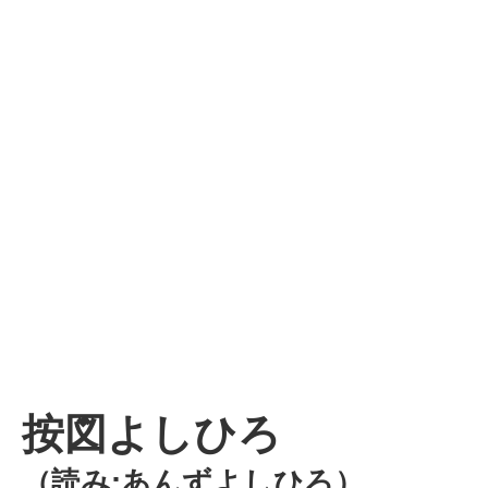
按図よしひろ
（読み:あんずよしひろ）