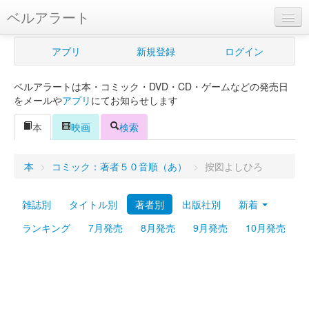
ベルアラート
ベルアラートとは
アプリ
新規登録
ログイン
ヘルプ
ベルアラートは本・コミック・DVD・CD・ゲームなどの発売日
新規登録
をメールや
アプリ
にてお知らせします
ログイン
本
映画
検索
Myカレンダー
本
>
コミック：著者５０音順（あ）
>
按図よしひろ
購入管理
雑誌別
タイトル別
著者別
出版社別
新着
Myシェルフ
ランキング
7月発売
8月発売
9月発売
10月発売
プレミアム