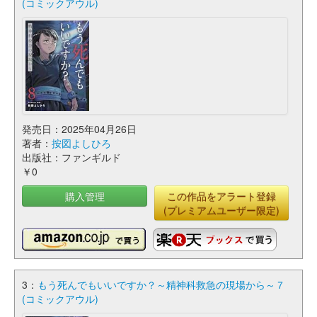
(コミックアウル)
発売日：2025年04月26日
著者：
按図よしひろ
出版社：ファンギルド
￥0
購入管理
この作品をアラート登録
(プレミアムユーザー限定)
3：
もう死んでもいいですか？～精神科救急の現場から～７
(コミックアウル)