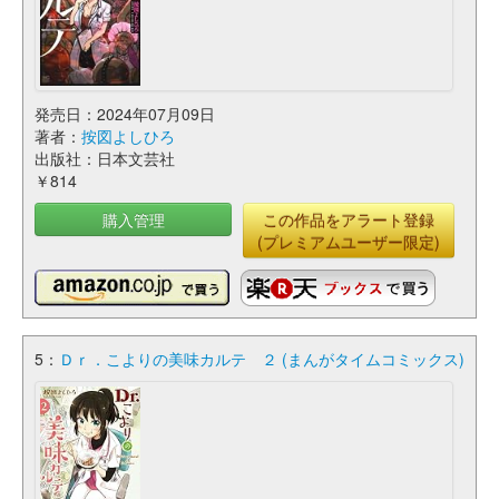
発売日：2024年07月09日
著者：
按図よしひろ
出版社：日本文芸社
￥814
購入管理
この作品をアラート登録
(プレミアムユーザー限定)
5：
Ｄｒ．こよりの美味カルテ ２ (まんがタイムコミックス)