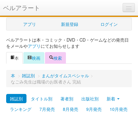
ベルアラート
ベルアラートとは
アプリ
新規登録
ログイン
ヘルプ
ベルアラートは本・コミック・DVD・CD・ゲームなどの発売日
新規登録
をメールや
アプリ
にてお知らせします
ログイン
本
映画
検索
Myカレンダー
本
>
雑誌別
>
まんがタイムスペシャル
>
購入管理
なごみ先生は職場のお医者さん 完結
Myシェルフ
雑誌別
タイトル別
著者別
出版社別
新着
プレミアム
ランキング
7月発売
8月発売
9月発売
10月発売