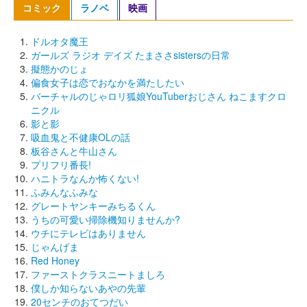
コミック
ラノベ
映画
ドルオタ魔王
ガールズ ラジオ デイズ たまささsistersの日常
擬態かのじょ
偏食女子は恋でおなかを満たしたい
バーチャルのじゃロリ狐娘YouTuberおじさん ねこますクロ
ニクル
影と影
吸血鬼と不健康OLの話
板谷さんと牛山さん
プリフリ番長!
ハニトラなんか怖くない!
ふみんなふみな
グレートヤンキーみちるくん
うちの可愛い掃除機知りませんか?
ウチにテレビはありません
じゃんげま
Red Honey
ファーストクラスニートましろ
僕しか知らないあやの先輩
20センチのおてつだい