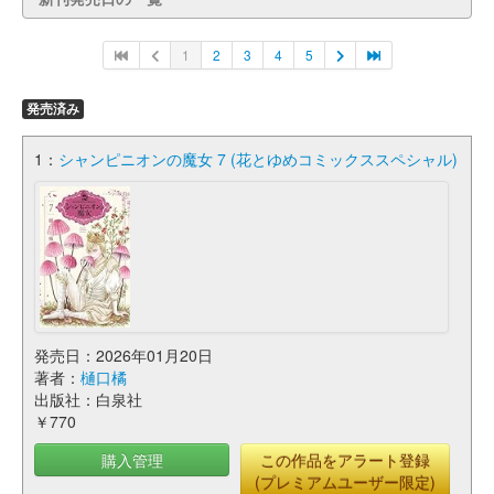
1
2
3
4
5
発売済み
1：
シャンピニオンの魔女 7 (花とゆめコミックススペシャル)
発売日：2026年01月20日
著者：
樋口橘
出版社：白泉社
￥770
購入管理
この作品をアラート登録
(プレミアムユーザー限定)