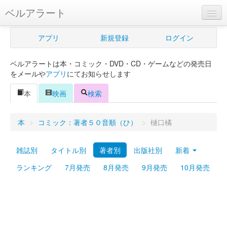
ベルアラート
ベルアラートとは
アプリ
新規登録
ログイン
ヘルプ
ベルアラートは本・コミック・DVD・CD・ゲームなどの発売日
新規登録
をメールや
アプリ
にてお知らせします
ログイン
本
映画
検索
Myカレンダー
本
>
コミック：著者５０音順（ひ）
>
樋口橘
購入管理
雑誌別
タイトル別
著者別
出版社別
新着
Myシェルフ
ランキング
7月発売
8月発売
9月発売
10月発売
プレミアム