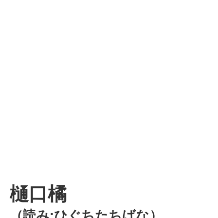
樋口橘
（読み:ひぐちたちばな）