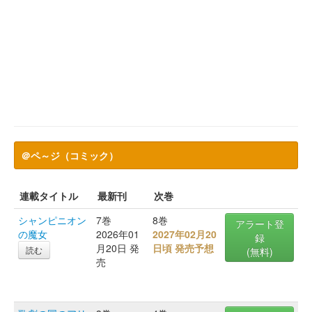
＠ペ～ジ（コミック）
連載タイトル
最新刊
次巻
シャンピニオン
7巻
8巻
アラート登
の魔女
2026年01
2027年02月20
録
月20日 発
日頃 発売予想
読む
(無料)
売