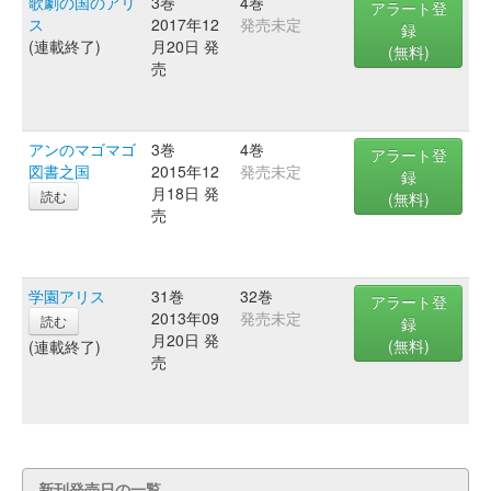
歌劇の国のアリ
3巻
4巻
アラート登
ス
2017年12
発売未定
録
(連載終了)
月20日 発
(無料)
売
アンのマゴマゴ
3巻
4巻
アラート登
図書之国
2015年12
発売未定
録
月18日 発
読む
(無料)
売
学園アリス
31巻
32巻
アラート登
2013年09
発売未定
読む
録
月20日 発
(無料)
(連載終了)
売
新刊発売日の一覧