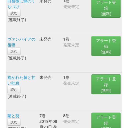
白薔薇に蝶のく
未発売
1巻
アラート登
ちづけ
発売未定
録
読む
(無料)
(連載終了)
ヴァンパイアの
未発売
1巻
アラート登
後妻
発売未定
録
読む
(無料)
(連載終了)
抱かれた棘と甘
未発売
1巻
アラート登
い吐息
発売未定
録
読む
(無料)
(連載終了)
蘭と葵
7巻
8巻
アラート登
2019年08
発売未定
読む
録
月23日 発