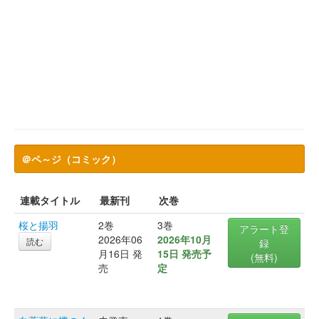
＠ペ～ジ（コミック）
連載タイトル
最新刊
次巻
桜と揚羽
2巻
3巻
アラート登
2026年06
2026年10月
読む
録
月16日 発
15日 発売予
(無料)
売
定