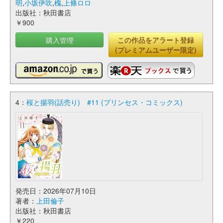
明
,
小坂伊吹
,
槐
,
上條ロロ
出版社：秋田書店
￥900
購入管理
この作品をアラート登録
(プレミアムユーザー限定)
4：
桜と揚羽(話売り) #11 (プリンセス・コミックス)
発売日：2026年07月10日
著者：
上田倫子
出版社：秋田書店
￥220