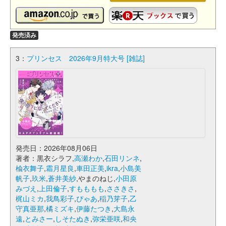
発売済み
3：
プリンセス 2026年9月特大号 [雑誌]
発売日：2026年08月06日
著者：黒衣シラフ,
高瀬わか
,
石田リンネ
,
楡衣舞子
,
霜月星良
,
車田正美
,
ikra
,
小島美
帆子
,
玖米
,
蒼井美紗
,やまのねじ,
小田原
みづえ
,
上田倫子
,
すもももも
,
ささきさ
,
梶山ミカ
,
我鳥彩子
,
ぴゃあ
,
稲乃芽子
,
乙
守真亜那
,
橘ミズキ
,
伊藤たつき
,
大島永
遠
,
とみさー
,
しそたぬき
,
弥栄亜咲
,
和央