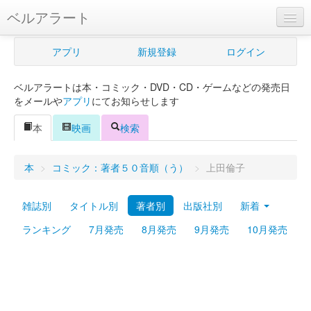
ベルアラート
ベルアラートとは
アプリ
新規登録
ログイン
ヘルプ
ベルアラートは本・コミック・DVD・CD・ゲームなどの発売日
新規登録
をメールや
アプリ
にてお知らせします
ログイン
本
映画
検索
Myカレンダー
本
>
コミック：著者５０音順（う）
>
上田倫子
購入管理
雑誌別
タイトル別
著者別
出版社別
新着
Myシェルフ
ランキング
7月発売
8月発売
9月発売
10月発売
プレミアム