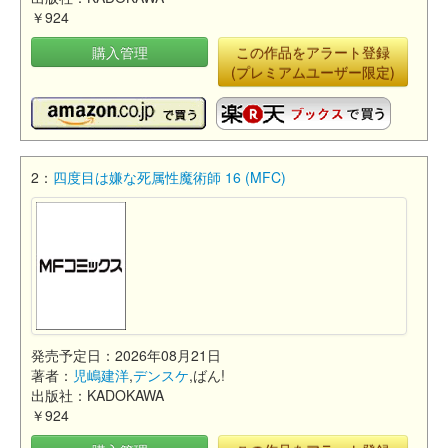
￥924
購入管理
この作品をアラート登録
(プレミアムユーザー限定)
2：
四度目は嫌な死属性魔術師 16 (MFC)
発売予定日：2026年08月21日
著者：
児嶋建洋
,
デンスケ
,ばん!
出版社：KADOKAWA
￥924