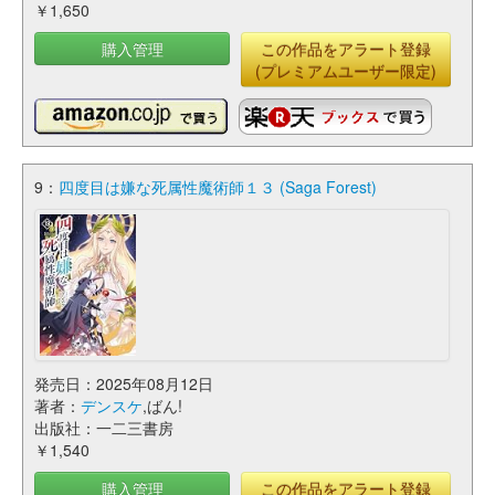
￥1,650
購入管理
この作品をアラート登録
(プレミアムユーザー限定)
9：
四度目は嫌な死属性魔術師１３ (Saga Forest)
発売日：2025年08月12日
著者：
デンスケ
,ばん!
出版社：一二三書房
￥1,540
購入管理
この作品をアラート登録