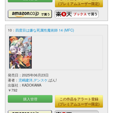
(プレミアムユーザー限定)
10：
四度目は嫌な死属性魔術師 14 (MFC)
発売日：2025年06月23日
著者：
児嶋建洋
,
デンスケ
,ばん!
出版社：KADOKAWA
￥792
購入管理
この作品をアラート登録
(プレミアムユーザー限定)