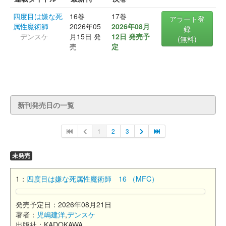
四度目は嫌な死
16巻
17巻
アラート登
属性魔術師
2026年05
2026年08月
録
デンスケ
月15日 発
12日 発売予
(無料)
売
定
新刊発売日の一覧
1
2
3
未発売
1：
四度目は嫌な死属性魔術師 16 （MFC）
発売予定日：2026年08月21日
著者：
児嶋建洋
,
デンスケ
出版社：KADOKAWA