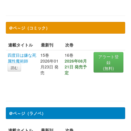
＠ペ～ジ（コミック）
連載タイトル
最新刊
次巻
四度目は嫌な死
15巻
16巻
アラート登
属性魔術師
2026年01
2026年08月
録
月23日 発
21日 発売予
読む
(無料)
売
定
＠ペ～ジ（ラノベ）
連載タイトル
最新刊
次巻