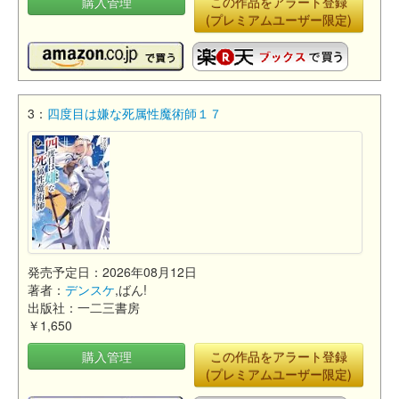
購入管理
この作品をアラート登録
(プレミアムユーザー限定)
3：
四度目は嫌な死属性魔術師１７
発売予定日：2026年08月12日
著者：
デンスケ
,ばん!
出版社：一二三書房
￥1,650
購入管理
この作品をアラート登録
(プレミアムユーザー限定)