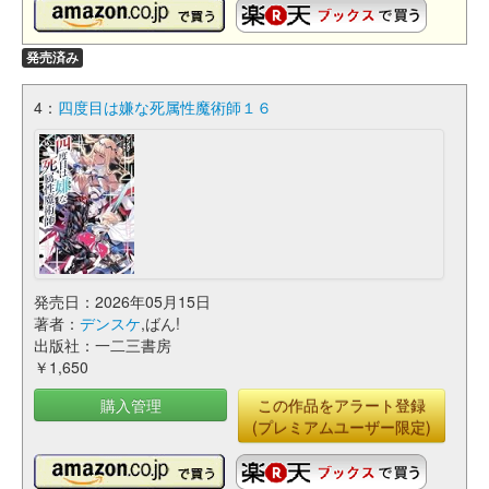
発売済み
4：
四度目は嫌な死属性魔術師１６
発売日：2026年05月15日
著者：
デンスケ
,ばん!
出版社：一二三書房
￥1,650
購入管理
この作品をアラート登録
(プレミアムユーザー限定)