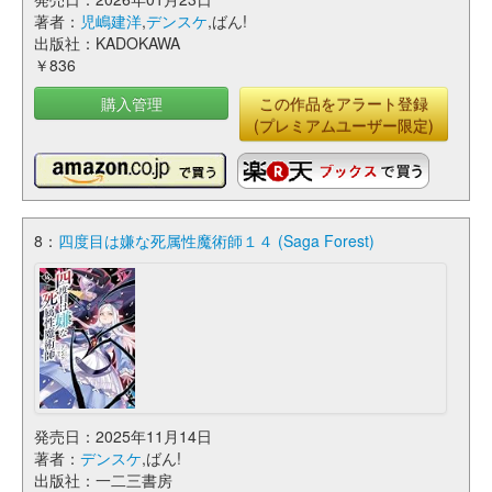
著者：
児嶋建洋
,
デンスケ
,ばん!
出版社：KADOKAWA
￥836
購入管理
この作品をアラート登録
(プレミアムユーザー限定)
8：
四度目は嫌な死属性魔術師１４ (Saga Forest)
発売日：2025年11月14日
著者：
デンスケ
,ばん!
出版社：一二三書房