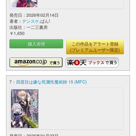
発売日：2026年02月14日
著者：
デンスケ
,ばん!
出版社：一二三書房
￥1,650
購入管理
この作品をアラート登録
(プレミアムユーザー限定)
7：
四度目は嫌な死属性魔術師 15 (MFC)
発売日：2026年01月23日