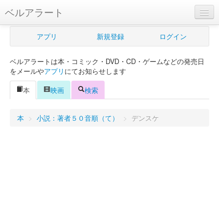
ベルアラート
ベルアラートとは
アプリ
新規登録
ログイン
ヘルプ
ベルアラートは本・コミック・DVD・CD・ゲームなどの発売日
新規登録
をメールや
アプリ
にてお知らせします
ログイン
本
映画
検索
Myカレンダー
本
>
小説：著者５０音順（て）
>
デンスケ
購入管理
Myシェルフ
プレミアム