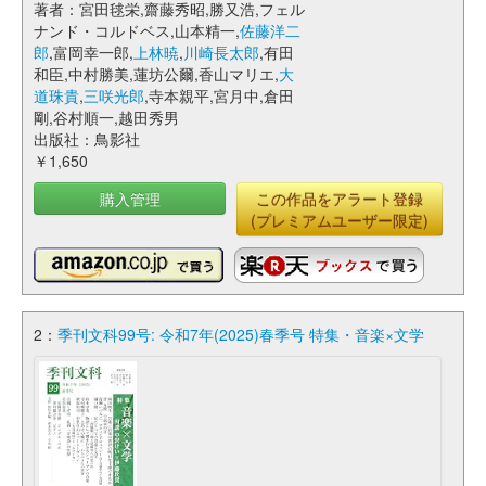
著者：宮田毬栄,齋藤秀昭,勝又浩,フェル
ナンド・コルドベス,山本精一,
佐藤洋二
郎
,富岡幸一郎,
上林暁
,
川崎長太郎
,有田
和臣,中村勝美,蓮坊公爾,香山マリエ,
大
道珠貴
,
三咲光郎
,寺本親平,宮月中,倉田
剛,谷村順一,越田秀男
出版社：鳥影社
￥1,650
購入管理
この作品をアラート登録
(プレミアムユーザー限定)
2：
季刊文科99号: 令和7年(2025)春季号 特集・音楽×文学