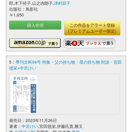
郎,木下径子,山之内朗子,
津村節子
出版社：鳥影社
￥1,650
購入管理
この作品をアラート登録
(プレミアムユーザー限定)
5：
季刊文科94号 特集・父の持ち物・母の持ち物 対談・宮田
毬栄×中沢けい
発売日：2023年11月26日
著者：
中沢けい
,宮田毬栄,伊藤氏貴,勝又