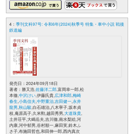
4：
季刊文科97号: 令和6年(2024)秋季号 特集・車中小説 戦後
鉄道編
発売日：2024年09月18日
著者：勝又浩,
佐藤洋二郎
,富岡幸一郎,松
本徹,
中沢けい
,伊藤氏貴,
広津和郎
,
梅崎
春生
,
小島信夫
,
中野重治
,
吉田健一
,
永井
龍男
,
秋山駿
,白石雄治,八木寧子,坂本貞
枝,庵原高子,久米勲,越田秀男,
大道珠貴
,
土井荘平,大嶋岳夫,吉川徹,南水梨絵,河
内康,河中郁男,谷村順一,麻田実,鈴木ふ
さ子,布施田哲也,和田伸一郎,西内真次