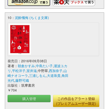
10：
泥酔懺悔 (ちくま文庫)
発売日：2016年09月08日
著者：
朝倉かすみ
,
中島たい子
,
瀧波ユカ
リ
,
平松洋子
,
室井滋
,中野翠,
西加奈子
,
山
崎ナオコーラ
,
三浦しをん
,
大道珠貴
,
角田
光代
,
藤野可織
出版社：筑摩書房
￥704
購入管理
この作品をアラート登録
(プレミアムユーザー限定)