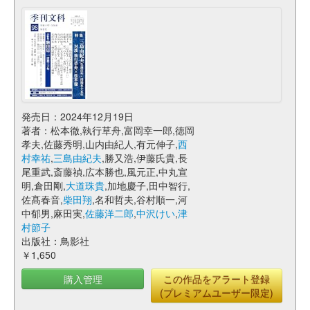
発売日：2024年12月19日
著者：松本徹,執行草舟,富岡幸一郎,徳岡
孝夫,佐藤秀明,山内由紀人,有元伸子,
西
村幸祐
,
三島由紀夫
,勝又浩,伊藤氏貴,長
尾重武,斎藤禎,広本勝也,風元正,中丸宣
明,倉田剛,
大道珠貴
,加地慶子,田中智行,
佐髙春音,
柴田翔
,名和哲夫,谷村順一,河
中郁男,麻田実,
佐藤洋二郎
,
中沢けい
,
津
村節子
出版社：鳥影社
￥1,650
購入管理
この作品をアラート登録
(プレミアムユーザー限定)