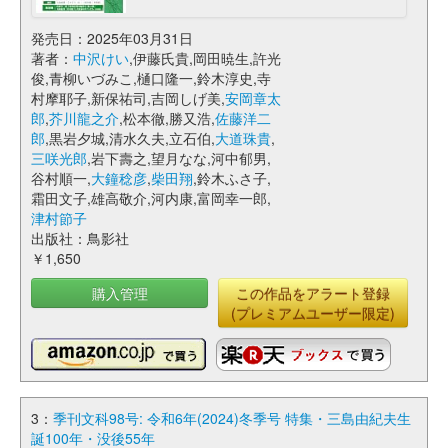
発売日：2025年03月31日
著者：
中沢けい
,伊藤氏貴,岡田暁生,許光
俊,青柳いづみこ,樋口隆一,鈴木淳史,寺
村摩耶子,新保祐司,吉岡しげ美,
安岡章太
郎
,
芥川龍之介
,松本徹,勝又浩,
佐藤洋二
郎
,黒岩夕城,清水久夫,立石伯,
大道珠貴
,
三咲光郎
,岩下壽之,望月なな,河中郁男,
谷村順一,
大鐘稔彦
,
柴田翔
,鈴木ふさ子,
霜田文子,雄高敬介,河内康,富岡幸一郎,
津村節子
出版社：鳥影社
￥1,650
購入管理
この作品をアラート登録
(プレミアムユーザー限定)
3：
季刊文科98号: 令和6年(2024)冬季号 特集・三島由紀夫生
誕100年・没後55年