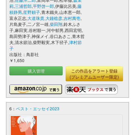
浩,
佐藤洋二郎
,富岡幸一郎,松本徹,
森茉
莉
,
三浦哲郎
,
平野啓一郎
,伊藤比呂美,
藤
枝静男
,
笙野頼子
,青木鐵夫,山本恵一郎,
富永正志,
大道珠貴
,
大鐘稔彦
,
吉村萬壱
,
片島麦子,二ノ宮一雄,
柴田翔
,鈴木ふさ
子,麻田実,谷村順一,河中郁男,西田宏明,
島田勢津子,神保メイ,谷口あさこ,青木哲
夫,清水節治,柴野毅実,木下径子,
津村節
子
出版社：鳥影社
￥1,650
購入管理
この作品をアラート登録
(プレミアムユーザー限定)
6：
ベスト・エッセイ2023