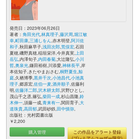
発売日：2023年06月26日
著者：
角田光代
,
林真理子
,
藤沢周
,
堀江敏
幸
,
町田康
,
三浦しをん
,赤木明登,
阿川佐
和子
,秋田麻早子,
浅田次郎
,
荒俣宏
,石田
夏穂,磯野真穂,稲垣栄洋,今井真実,
上田
岳弘
,内澤旬子,
内田春菊
,大辻隆弘,
小川
哲
,
奥泉光
,鎌田裕樹,川添愛,
神林長平
,岸
本佐知子,きたやまおさむ,
桐野夏生
,
鯨
庭
,久栖博季,
黒井千次
,
小池昌代
,
小池真
理子
,郷原宏,
佐伯一麦
,
酒井順子
,佐藤利
明,
佐藤洋二郎
,
沢木耕太郎
,沢野ひとし,
茂山千之丞,篠弘,
柴田一成
,杉山昌隆,
鈴
木伸一
,須藤一成,
青来有一
,関田育子,
大
道珠貴
,
高田郁
,武田砂鉄,
田中慎弥
,
出版社：光村図書出版
￥2,200
購入管理
この作品をアラート登録
(プレミアムユーザー限定)