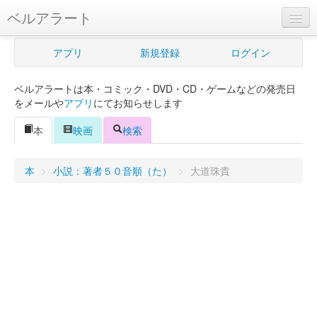
ベルアラート
ベルアラートとは
アプリ
新規登録
ログイン
ヘルプ
ベルアラートは本・コミック・DVD・CD・ゲームなどの発売日
新規登録
をメールや
アプリ
にてお知らせします
ログイン
本
映画
検索
Myカレンダー
本
>
小説：著者５０音順（た）
>
大道珠貴
購入管理
Myシェルフ
プレミアム