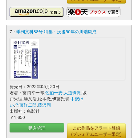
7：
季刊文科88号 特集・没後50年の川端康成
発売日：2022年05月20日
著者：富岡幸一郎,
佐伯一麦
,
大道珠貴
,城
戸朱理,勝又浩,松本徹,伊藤氏貴,
中沢け
い
,
佐藤洋二郎
,
藤沢周
出版社：鳥影社
￥1,650
購入管理
この作品をアラート登録
(プレミアムユーザー限定)