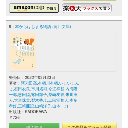
8：
本からはじまる物語 (角川文庫)
発売日：2022年03月23日
著者：
阿刀田高
,
有栖川有栖
,
いしいしん
じ
,
石田衣良
,
市川拓司
,
今江祥智
,
内海隆
一郎
,
恩田陸
,
篠田節子
,
柴崎友香
,
朱川湊
人
,
大道珠貴
,
梨木香歩
,
二階堂黎人
,
本多
孝好
,
三崎亜記
,
山崎洋子
,
山本一力
出版社：KADOKAWA
￥726
購入管理
この作品をアラート登録