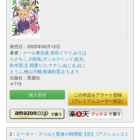
発売日：2025年06月12日
著者：
クール教信者
,
有田イマリ
,
おりは
らさちこ
,
川村拓
,
サンカクヘッド
,
鮭夫
,
鈴木望
,
丈
,
橙夏りり
,
ナナシ
,
ぬじま
,
ねこ
とうふ
,
檜山大輔
,
牧瀬初雲
,
むちまろ
出版社：双葉社
￥715
購入管理
この作品をアラート登録
(プレミアムユーザー限定)
2：
ピーター・グリルと賢者の時間⑮【完】 (アクションコミ