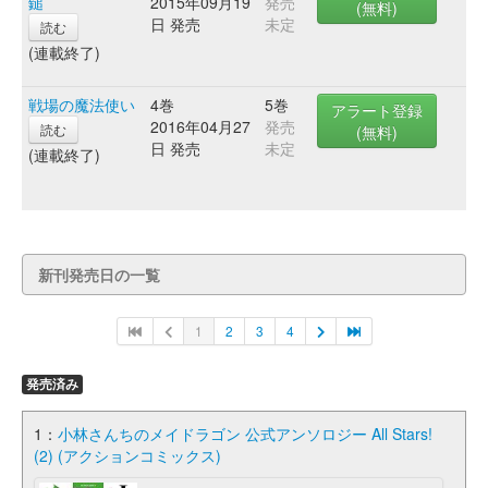
鎚
2015年09月19
発売
(無料)
日 発売
未定
読む
(連載終了)
戦場の魔法使い
4巻
5巻
アラート登録
2016年04月27
発売
読む
(無料)
日 発売
未定
(連載終了)
新刊発売日の一覧
1
2
3
4
発売済み
1：
小林さんちのメイドラゴン 公式アンソロジー All Stars!
(2) (アクションコミックス)