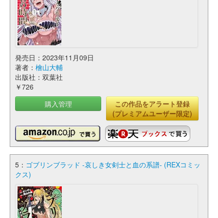
発売日：2023年11月09日
著者：
檜山大輔
出版社：双葉社
￥726
購入管理
この作品をアラート登録
(プレミアムユーザー限定)
5：
ゴブリンブラッド -哀しき女剣士と血の系譜- (REXコミッ
クス)