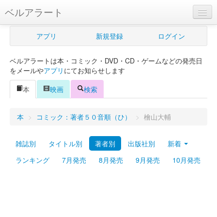
ベルアラート
ベルアラートとは
アプリ
新規登録
ログイン
ヘルプ
ベルアラートは本・コミック・DVD・CD・ゲームなどの発売日
新規登録
をメールや
アプリ
にてお知らせします
ログイン
本
映画
検索
Myカレンダー
本
>
コミック：著者５０音順（ひ）
>
檜山大輔
購入管理
雑誌別
タイトル別
著者別
出版社別
新着
Myシェルフ
ランキング
7月発売
8月発売
9月発売
10月発売
プレミアム