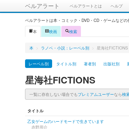
ベルアラート
ベルアラートとは
ヘルプ
ベルアラートは本・コミック・DVD・CD・ゲームなど
本
映画
検索
本
>
ラノベ・小説：レーベル別
>
星海社FICTIONS
レーベル別
タイトル別
著者別
出版社別
星海社FICTIONS
一覧に存在しない場合でも
プレミアムユーザー
なら
検
タイトル
乙女ゲームのハードモードで生きています
赤野用介