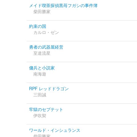
メイド喫茶探偵黒苺フガシの事件簿
柴田勝家
約束の国
カルロ・ゼン
勇者の武器屋経営
至道流星
傭兵と小説家
南海遊
RPF レッドドラゴン
三田誠
牢獄のセプテット
伊吹契
ワールド・インシュランス
柴田勝家