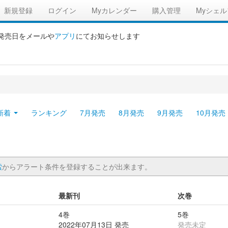
新規登録
ログイン
Myカレンダー
購入管理
Myシェル
の発売日をメールや
アプリ
にてお知らせします
新着
ランキング
7月発売
8月発売
9月発売
10月発売
索
からアラート条件を登録することが出来ます。
最新刊
次巻
4巻
5巻
2022年07月13日 発売
発売未定