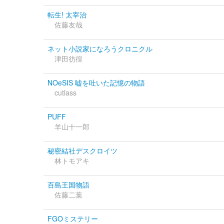
転生! 太宰治
佐藤友哉
ネット小説家になろうクロニクル
津田彷徨
NOeSIS 嘘を吐いた記憶の物語
cutlass
PUFF
羊山十一郎
秘密結社デスクロイツ
林トモアキ
百島王国物語
佐藤二葉
FGOミステリー