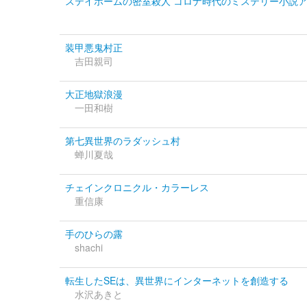
ステイホームの密室殺人 コロナ時代のミステリー小説
装甲悪鬼村正
吉田親司
大正地獄浪漫
一田和樹
第七異世界のラダッシュ村
蝉川夏哉
チェインクロニクル・カラーレス
重信康
手のひらの露
shachi
転生したSEは、異世界にインターネットを創造する
水沢あきと