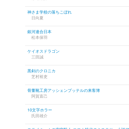
神さま学校の落ちこぼれ
日向夏
銀河連合日本
松本保羽
ケイオスドラゴン
三田誠
黒剣のクロニカ
芝村裕吏
骨董靴工房アッシェンプッテルの来客簿
阿賀直己
10文字ホラー
氏田雄介