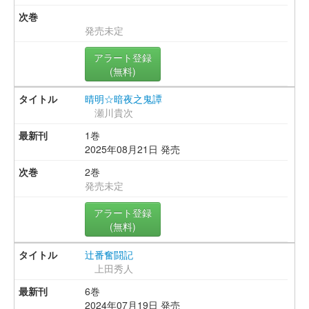
発売未定
アラート登録
(無料)
晴明☆暗夜之鬼譚
瀬川貴次
1巻
2025年08月21日 発売
2巻
発売未定
アラート登録
(無料)
辻番奮闘記
上田秀人
6巻
2024年07月19日 発売