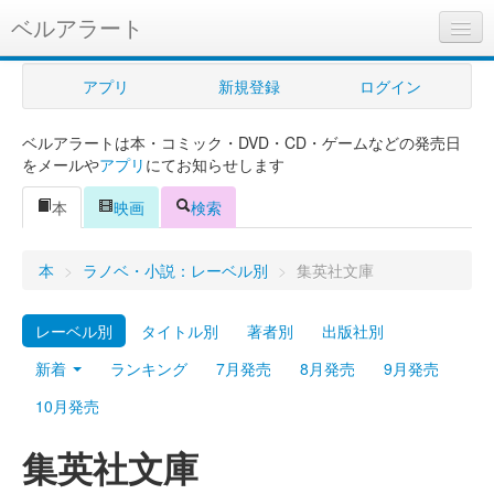
ベルアラート
ベルアラートとは
アプリ
新規登録
ログイン
ヘルプ
ベルアラートは本・コミック・DVD・CD・ゲームなどの発売日
新規登録
をメールや
アプリ
にてお知らせします
ログイン
本
映画
検索
Myカレンダー
本
>
ラノベ・小説：レーベル別
>
集英社文庫
購入管理
レーベル別
タイトル別
著者別
出版社別
Myシェルフ
新着
ランキング
7月発売
8月発売
9月発売
プレミアム
10月発売
集英社文庫