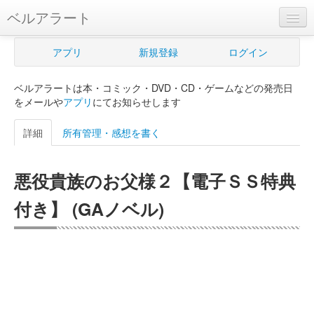
ベルアラート
ベルアラートとは
アプリ
新規登録
ログイン
ヘルプ
ベルアラートは本・コミック・DVD・CD・ゲームなどの発売日
新規登録
をメールや
アプリ
にてお知らせします
ログイン
詳細
所有管理・感想を書く
Myカレンダー
悪役貴族のお父様２【電子ＳＳ特典
購入管理
付き】 (GAノベル)
Myシェルフ
プレミアム