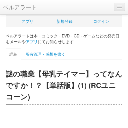
ベルアラート
ベルアラートとは
アプリ
新規登録
ログイン
ヘルプ
ベルアラートは本・コミック・DVD・CD・ゲームなどの発売日
新規登録
をメールや
アプリ
にてお知らせします
ログイン
詳細
所有管理・感想を書く
Myカレンダー
謎の職業【母乳テイマー】ってなん
購入管理
ですか！？【単話版】(1) (RCユニ
Myシェルフ
コーン)
プレミアム