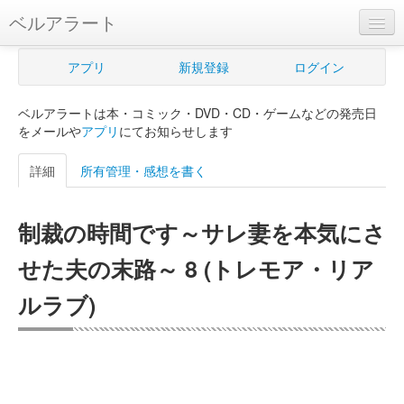
ベルアラート
ベルアラートとは
アプリ
新規登録
ログイン
ヘルプ
ベルアラートは本・コミック・DVD・CD・ゲームなどの発売日
新規登録
をメールや
アプリ
にてお知らせします
ログイン
詳細
所有管理・感想を書く
Myカレンダー
制裁の時間です～サレ妻を本気にさ
購入管理
せた夫の末路～ 8 (トレモア・リア
Myシェルフ
ルラブ)
プレミアム