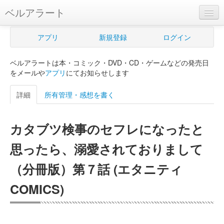
ベルアラート
ベルアラートとは
アプリ
新規登録
ログイン
ヘルプ
ベルアラートは本・コミック・DVD・CD・ゲームなどの発売日
新規登録
をメールや
アプリ
にてお知らせします
ログイン
詳細
所有管理・感想を書く
Myカレンダー
カタブツ検事のセフレになったと
購入管理
思ったら、溺愛されておりまして
Myシェルフ
（分冊版）第７話 (エタニティ
プレミアム
COMICS)