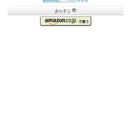
福徳紗織
,
にしのムラサキ
あらすじ