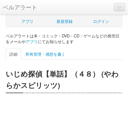
ベルアラート
ベルアラートとは
アプリ
新規登録
ログイン
ヘルプ
ベルアラートは本・コミック・DVD・CD・ゲームなどの発売日
新規登録
をメールや
アプリ
にてお知らせします
ログイン
詳細
所有管理・感想を書く
Myカレンダー
いじめ探偵【単話】（４８） (やわ
購入管理
らかスピリッツ)
Myシェルフ
プレミアム