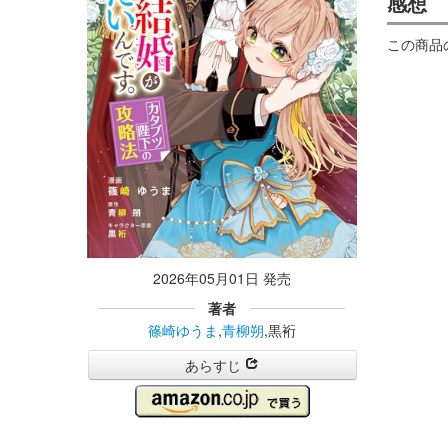
感想
この商品
2026年05月01日 発売
著者
篠崎ゆうま
,
青柳朔
,黒裄
あらすじ