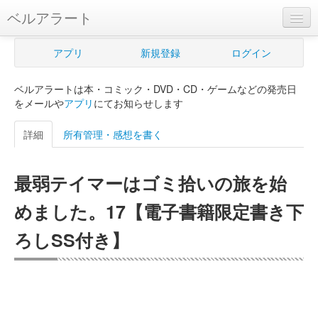
ベルアラート
ベルアラートとは
アプリ
新規登録
ログイン
ヘルプ
ベルアラートは本・コミック・DVD・CD・ゲームなどの発売日
新規登録
をメールや
アプリ
にてお知らせします
ログイン
詳細
所有管理・感想を書く
Myカレンダー
最弱テイマーはゴミ拾いの旅を始
購入管理
めました。17【電子書籍限定書き下
Myシェルフ
ろしSS付き】
プレミアム