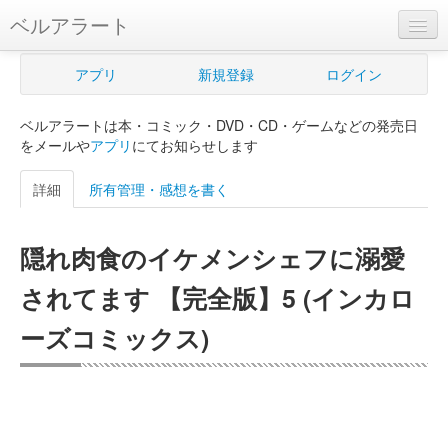
ベルアラート
ベルアラートとは
アプリ
新規登録
ログイン
ヘルプ
ベルアラートは本・コミック・DVD・CD・ゲームなどの発売日
新規登録
をメールや
アプリ
にてお知らせします
ログイン
詳細
所有管理・感想を書く
Myカレンダー
隠れ肉食のイケメンシェフに溺愛
購入管理
されてます 【完全版】5 (インカロ
Myシェルフ
ーズコミックス)
プレミアム