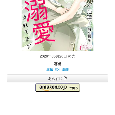
2026年05月20日 発売
著者
海環
,
麻生璃藤
あらすじ