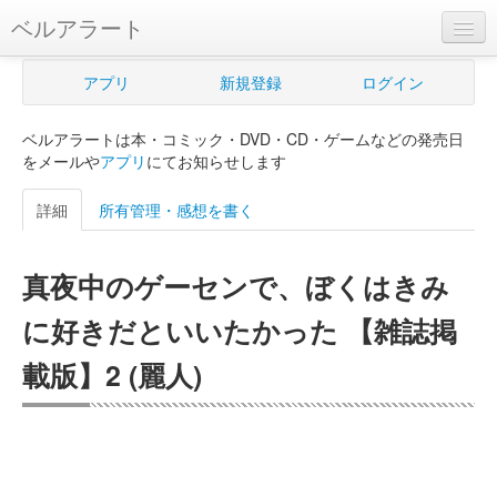
ベルアラート
ベルアラートとは
アプリ
新規登録
ログイン
ヘルプ
ベルアラートは本・コミック・DVD・CD・ゲームなどの発売日
新規登録
をメールや
アプリ
にてお知らせします
ログイン
詳細
所有管理・感想を書く
Myカレンダー
真夜中のゲーセンで、ぼくはきみ
購入管理
に好きだといいたかった 【雑誌掲
Myシェルフ
載版】2 (麗人)
プレミアム