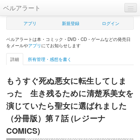
ベルアラート
ベルアラートとは
アプリ
新規登録
ログイン
ヘルプ
ベルアラートは本・コミック・DVD・CD・ゲームなどの発売日
新規登録
をメールや
アプリ
にてお知らせします
ログイン
詳細
所有管理・感想を書く
Myカレンダー
もうすぐ死ぬ悪女に転生してしま
購入管理
った 生き残るために清楚系美女を
Myシェルフ
演じていたら聖女に選ばれました
プレミアム
（分冊版）第７話 (レジーナ
COMICS)