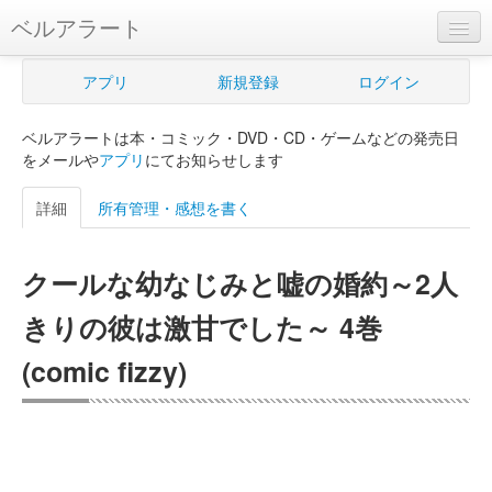
ベルアラート
ベルアラートとは
アプリ
新規登録
ログイン
ヘルプ
ベルアラートは本・コミック・DVD・CD・ゲームなどの発売日
新規登録
をメールや
アプリ
にてお知らせします
ログイン
詳細
所有管理・感想を書く
Myカレンダー
クールな幼なじみと嘘の婚約～2人
購入管理
きりの彼は激甘でした～ 4巻
Myシェルフ
(comic fizzy)
プレミアム