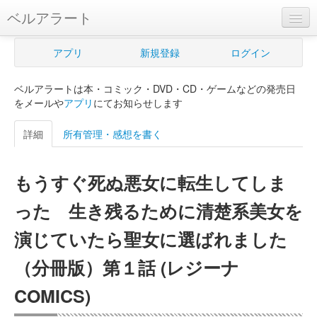
ベルアラート
ベルアラートとは
アプリ
新規登録
ログイン
ヘルプ
ベルアラートは本・コミック・DVD・CD・ゲームなどの発売日
新規登録
をメールや
アプリ
にてお知らせします
ログイン
詳細
所有管理・感想を書く
Myカレンダー
もうすぐ死ぬ悪女に転生してしま
購入管理
った 生き残るために清楚系美女を
Myシェルフ
演じていたら聖女に選ばれました
プレミアム
（分冊版）第１話 (レジーナ
COMICS)