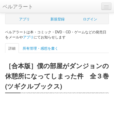
ベルアラート
ベルアラートとは
アプリ
新規登録
ログイン
ヘルプ
ベルアラートは本・コミック・DVD・CD・ゲームなどの発売日
新規登録
をメールや
アプリ
にてお知らせします
ログイン
詳細
所有管理・感想を書く
Myカレンダー
［合本版］僕の部屋がダンジョンの
購入管理
休憩所になってしまった件 全３巻
Myシェルフ
(ツギクルブックス)
プレミアム