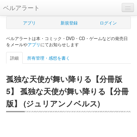
ベルアラート
ベルアラートとは
アプリ
新規登録
ログイン
ヘルプ
ベルアラートは本・コミック・DVD・CD・ゲームなどの発売日
新規登録
をメールや
アプリ
にてお知らせします
ログイン
詳細
所有管理・感想を書く
Myカレンダー
孤独な天使が舞い降りる【分冊版
購入管理
5】 孤独な天使が舞い降りる【分冊
Myシェルフ
版】 (ジュリアンノベルス)
プレミアム