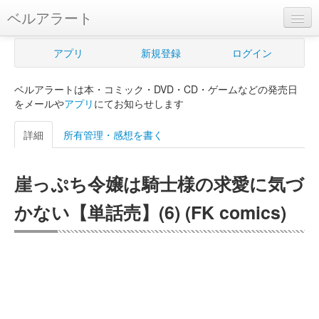
ベルアラート
ベルアラートとは
アプリ
新規登録
ログイン
ヘルプ
ベルアラートは本・コミック・DVD・CD・ゲームなどの発売日
新規登録
をメールや
アプリ
にてお知らせします
ログイン
詳細
所有管理・感想を書く
Myカレンダー
崖っぷち令嬢は騎士様の求愛に気づ
購入管理
かない【単話売】(6) (FK comics)
Myシェルフ
プレミアム