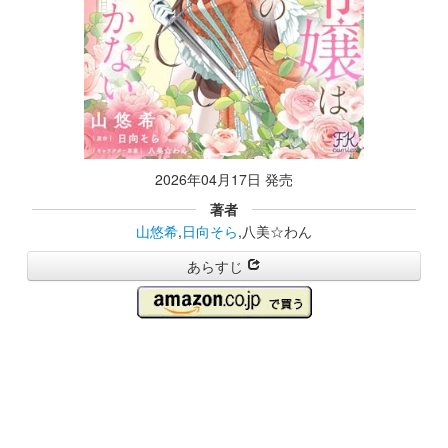
2026年04月17日 発売
著者
山悠希
,
日向そら
,八美☆わん
あらすじ