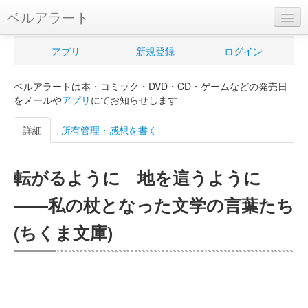
ベルアラート
ベルアラートとは
アプリ
新規登録
ログイン
ヘルプ
ベルアラートは本・コミック・DVD・CD・ゲームなどの発売日
新規登録
をメールや
アプリ
にてお知らせします
ログイン
詳細
所有管理・感想を書く
Myカレンダー
転がるように 地を這うように
購入管理
――私の杖となった文学の言葉たち
Myシェルフ
(ちくま文庫)
プレミアム