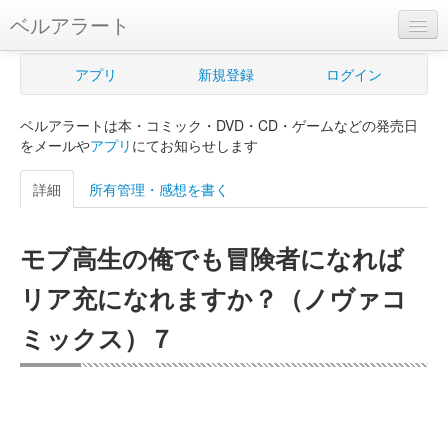
ベルアラート
ベルアラートとは
アプリ
新規登録
ログイン
ヘルプ
ベルアラートは本・コミック・DVD・CD・ゲームなどの発売日
新規登録
をメールや
アプリ
にてお知らせします
ログイン
詳細
所有管理・感想を書く
Myカレンダー
モブ高生の俺でも冒険者になれば
購入管理
リア充になれますか？（ノヴァコ
Myシェルフ
ミックス）７
プレミアム