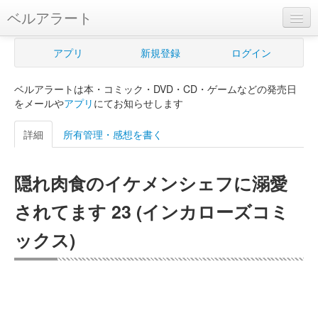
ベルアラート
ベルアラートとは
アプリ
新規登録
ログイン
ヘルプ
ベルアラートは本・コミック・DVD・CD・ゲームなどの発売日
新規登録
をメールや
アプリ
にてお知らせします
ログイン
詳細
所有管理・感想を書く
Myカレンダー
隠れ肉食のイケメンシェフに溺愛
購入管理
されてます 23 (インカローズコミ
Myシェルフ
ックス)
プレミアム