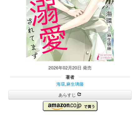
2026年02月20日 発売
著者
海環
,
麻生璃藤
あらすじ