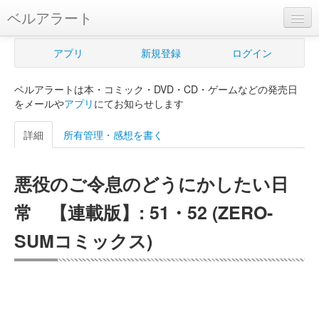
ベルアラート
ベルアラートとは
アプリ
新規登録
ログイン
ヘルプ
ベルアラートは本・コミック・DVD・CD・ゲームなどの発売日
新規登録
をメールや
アプリ
にてお知らせします
ログイン
詳細
所有管理・感想を書く
Myカレンダー
悪役のご令息のどうにかしたい日
購入管理
常 【連載版】: 51・52 (ZERO-
Myシェルフ
SUMコミックス)
プレミアム