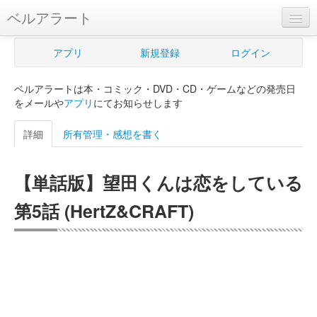
ベルアラート
ベルアラートとは
アプリ
新規登録
ログイン
ヘルプ
ベルアラートは本・コミック・DVD・CD・ゲームなどの発売日
新規登録
をメールや
アプリ
にてお知らせします
ログイン
詳細
所有管理・感想を書く
Myカレンダー
【単話版】望田くんは恋をしている
購入管理
第5話 (HertZ&CRAFT)
Myシェルフ
プレミアム