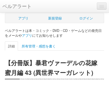
ベルアラート
ベルアラートとは
アプリ
新規登録
ログイン
ヘルプ
ベルアラートは本・コミック・DVD・CD・ゲームなどの発売日
新規登録
をメールや
アプリ
にてお知らせします
ログイン
詳細
所有管理・感想を書く
Myカレンダー
【分冊版】暴君ヴァーデルの花嫁
購入管理
蜜月編 43 (異世界マーガレット)
Myシェルフ
プレミアム