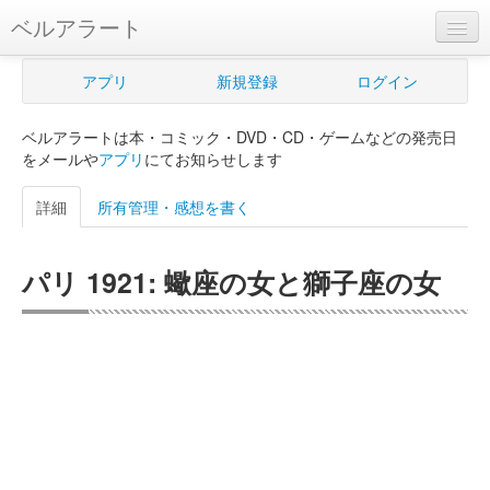
ベルアラート
ベルアラートとは
アプリ
新規登録
ログイン
ヘルプ
ベルアラートは本・コミック・DVD・CD・ゲームなどの発売日
新規登録
をメールや
アプリ
にてお知らせします
ログイン
詳細
所有管理・感想を書く
Myカレンダー
パリ 1921: 蠍座の女と獅子座の女
購入管理
Myシェルフ
プレミアム