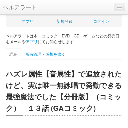
ベルアラート
ベルアラートとは
アプリ
新規登録
ログイン
ヘルプ
ベルアラートは本・コミック・DVD・CD・ゲームなどの発売日
新規登録
をメールや
アプリ
にてお知らせします
ログイン
詳細
所有管理・感想を書く
Myカレンダー
ハズレ属性【音属性】で追放された
購入管理
けど、実は唯一無詠唱で発動できる
Myシェルフ
最強魔法でした【分冊版】（コミッ
プレミアム
ク） １３話 (GAコミック)