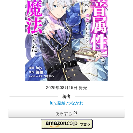
2025年08月15日 発売
著者
fujy
,
路紬
,
つなかわ
あらすじ