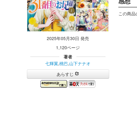
感想
この商品
2025年05月30日 発売
1,120ページ
著者
七輝翼
,
桃巴
,
山下ナナオ
あらすじ