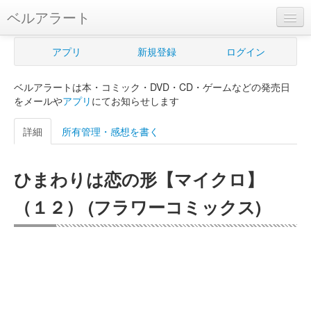
ベルアラート
ベルアラートとは
アプリ
新規登録
ログイン
ヘルプ
ベルアラートは本・コミック・DVD・CD・ゲームなどの発売日
新規登録
をメールや
アプリ
にてお知らせします
ログイン
詳細
所有管理・感想を書く
Myカレンダー
ひまわりは恋の形【マイクロ】
購入管理
（１２） (フラワーコミックス)
Myシェルフ
プレミアム