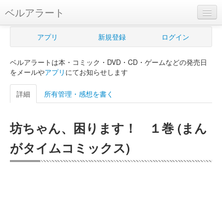
ベルアラート
ベルアラートとは
アプリ
新規登録
ログイン
ヘルプ
ベルアラートは本・コミック・DVD・CD・ゲームなどの発売日
新規登録
をメールや
アプリ
にてお知らせします
ログイン
詳細
所有管理・感想を書く
Myカレンダー
坊ちゃん、困ります！ １巻 (まん
購入管理
がタイムコミックス)
Myシェルフ
プレミアム