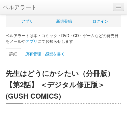
ベルアラート
ベルアラートとは
アプリ
新規登録
ログイン
ヘルプ
ベルアラートは本・コミック・DVD・CD・ゲームなどの発売日
新規登録
をメールや
アプリ
にてお知らせします
ログイン
詳細
所有管理・感想を書く
Myカレンダー
先生はどうにかシたい（分冊版）
購入管理
【第2話】 ＜デジタル修正版＞
Myシェルフ
(GUSH COMICS)
プレミアム